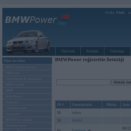
Sveiks,
Viesi!
Ie
Galvenā
Forums
Galerijas
BMWPower reģistrētie lietotāji
Ziņas un raksti
BMW modeļu jaunumi
BMW testi
Tehnoloģijas & sasniegumi
BMW Latvijā
MINI
Rolls-Royce
Pasākumi
ID #
Lietotājvārds
Pilsēta
Auto
Vadāmības tests
58
trakais
Autosports
BMWPower aktuāli
59
HAHA
Reklāmas raksti
M3 CS
60
Dambergs