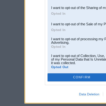
also be disclosed by us to 
I want to opt-out of the Sharing of 
Downstream Participants
th
Opted In
third parties.
I want to opt-out of the Sale of my 
Opted In
I want to opt-out of processing my 
Advertising.
Opted In
I want to opt-out of Collection, Use
of my Personal Data that Is Unrelat
it was collected.
Opted Out
CONFIRM
Data Deletion