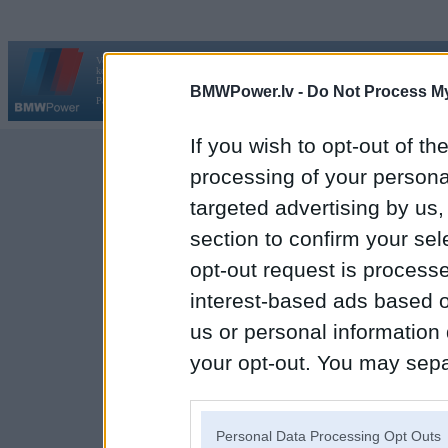
Vortāls BMWPower.lv darbojas
kopš 2002. gada 14. maija. Tas nav auto klubs un nav saistīts ar
Galvena
|
Fo
BMW AG.
BMWPower.lv -
Do Not Process My
Par BMWPower
|
Kontakti
|
Reklāma
If you wish to opt-out of the
processing of your personal
targeted advertising by us
section to confirm your sel
opt-out request is proces
interest-based ads based o
us or personal information d
your opt-out. You may separ
disclosure of your personal
IAB’s list of downstream pa
Personal Data Processing Opt Outs