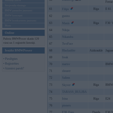
Mēneša BMW
Ferrar
Sērijveida tūnings
61
Rīga
E 61.
Filips
BMW pasaules jaunumi
BMW koncepti
62
guniss
BMW konkurentu jaunumi
63
Rīga
F30 ‘
Maxis
Moto
64
Nikija
Online
65
Nikandra
Pašreiz BMWPower skatās 120
viesi un 1 reģistrēti lietotāji.
67
TwoFace
Ienākt BMWPower
68
Blackadder
Aizkraukle
Jagua
69
freak
• Pieslēgties
• Reģistrēties
70
marisv
BMW 
• Aizmirsi paroli?
71
shearer
72
Salims
73
Rīga
BMW 
Skyver
74
TARASS_BULJBA
75
Irina
Rīga
E24
76
pioners
77
E30_Fans
Dagda
E30 3