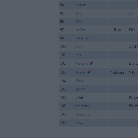
94
martins
95
Evil
50
96
E39
97
rabbits
Rīga
E60
99
McAngel
100
GSi
Opel 
101
Als
102
E70 L
Vacsons
103
Valmiera
V10
Harcix
104
Eddy
105
BMW
106
vzinis
Peugeo
107
WarWind
BMW 
108
Svepstins
109
Ozzy