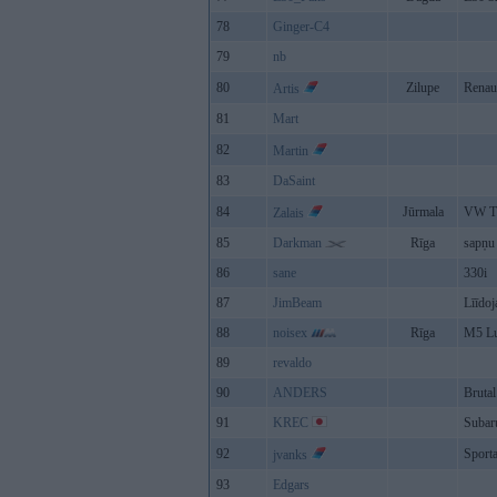
78
Ginger-C4
79
nb
80
Zilupe
Renau
Artis
81
Mart
82
Martin
83
DaSaint
84
Jūrmala
VW T
Zalais
85
Darkman
Rīga
sapņu
86
sane
330i
87
JimBeam
Līīdo
88
noisex
Rīga
M5 Lu
89
revaldo
90
ANDERS
Bruta
91
KREC
Subar
92
Sporta
jvanks
93
Edgars