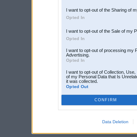
also be disclosed by us to 
I want to opt-out of the Sharing of 
Downstream Participants
th
Opted In
third parties.
I want to opt-out of the Sale of my 
Opted In
I want to opt-out of processing my 
Advertising.
Opted In
I want to opt-out of Collection, Use
of my Personal Data that Is Unrelat
it was collected.
Opted Out
CONFIRM
Data Deletion