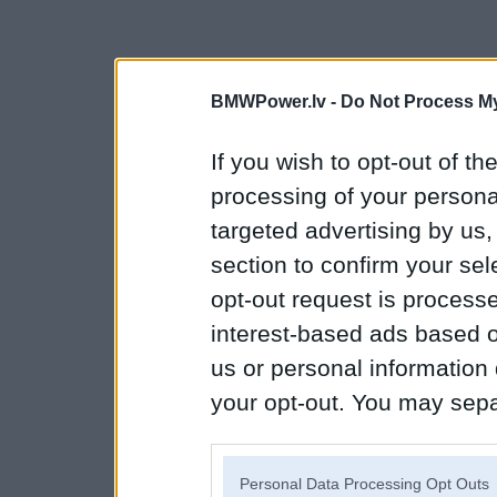
BMWPower.lv -
Do Not Process My
If you wish to opt-out of the
processing of your personal
targeted advertising by us
section to confirm your sel
opt-out request is proces
interest-based ads based o
us or personal information d
your opt-out. You may separ
disclosure of your personal
IAB’s list of downstream pa
Personal Data Processing Opt Outs