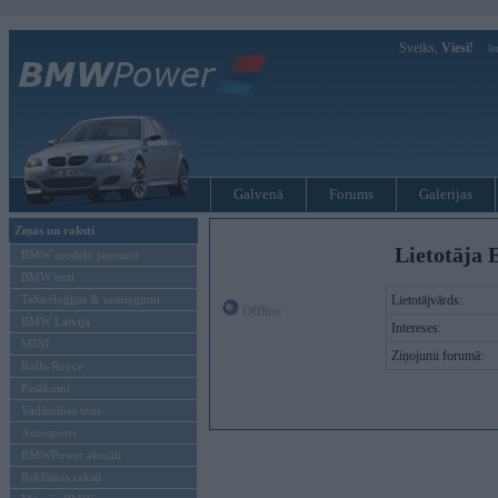
Sveiks,
Viesi!
Ie
Galvenā
Forums
Galerijas
Ziņas un raksti
Lietotāja 
BMW modeļu jaunumi
BMW testi
Tehnoloģijas & sasniegumi
Lietotājvārds:
Offline
BMW Latvijā
Intereses:
MINI
Ziņojumi forumā:
Rolls-Royce
Pasākumi
Vadāmības tests
Autosports
BMWPower aktuāli
Reklāmas raksti