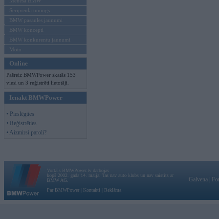
Mēneša BMW
Sērijveida tūnings
BMW pasaules jaunumi
BMW koncepti
BMW konkurentu jaunumi
Moto
Online
Pašreiz BMWPower skatās 153
viesi un 3 reģistrēti lietotāji.
Ienākt BMWPower
• Pieslēgties
• Reģistrēties
• Aizmirsi paroli?
Vortāls BMWPower.lv darbojas
kopš 2002. gada 14. maija. Tas nav auto klubs un nav saistīts ar
Galvena
|
Fo
BMW AG.
Par BMWPower
|
Kontakti
|
Reklāma