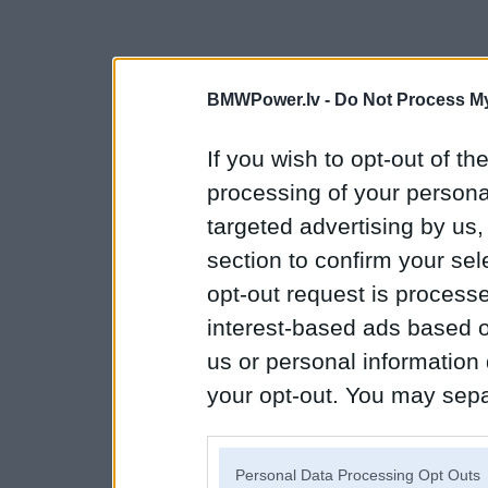
BMWPower.lv -
Do Not Process My
If you wish to opt-out of the
processing of your personal
targeted advertising by us
section to confirm your sel
opt-out request is proces
interest-based ads based o
us or personal information d
your opt-out. You may separ
disclosure of your personal
IAB’s list of downstream pa
Personal Data Processing Opt Outs