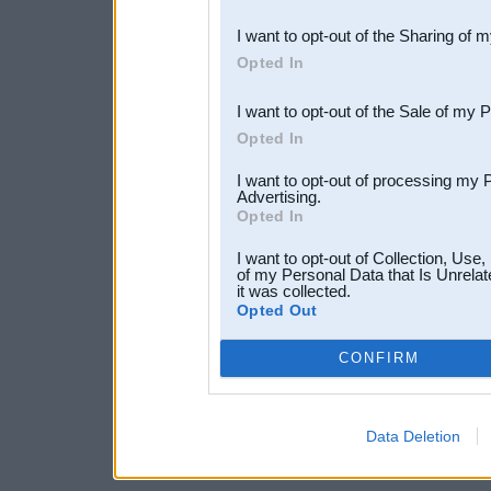
also be disclosed by us to 
I want to opt-out of the Sharing of 
Downstream Participants
th
Opted In
third parties.
I want to opt-out of the Sale of my 
Opted In
I want to opt-out of processing my 
Advertising.
Opted In
I want to opt-out of Collection, Use
of my Personal Data that Is Unrelat
it was collected.
Opted Out
CONFIRM
Data Deletion