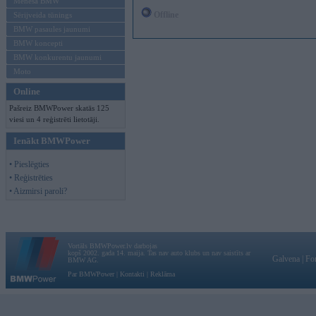
Mēneša BMW
Offline
Sērijveida tūnings
BMW pasaules jaunumi
BMW koncepti
BMW konkurentu jaunumi
Moto
Online
Pašreiz BMWPower skatās 125
viesi un 4 reģistrēti lietotāji.
Ienākt BMWPower
• Pieslēgties
• Reģistrēties
• Aizmirsi paroli?
Vortāls BMWPower.lv darbojas
kopš 2002. gada 14. maija. Tas nav auto klubs un nav saistīts ar
Galvena
|
Fo
BMW AG.
Par BMWPower
|
Kontakti
|
Reklāma