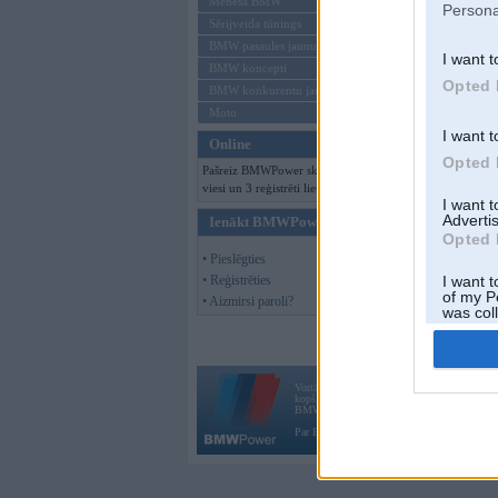
Mēneša BMW
Persona
Sērijveida tūnings
BMW pasaules jaunumi
I want t
BMW koncepti
Opted 
BMW konkurentu jaunumi
Moto
I want t
Online
Opted 
Pašreiz BMWPower skatās 157
viesi un 3 reģistrēti lietotāji.
I want 
Advertis
Ienākt BMWPower
Opted 
• Pieslēgties
• Reģistrēties
I want t
of my P
• Aizmirsi paroli?
was col
Opted 
Vortāls BMWPower.lv darbojas
kopš 2002. gada 14. maija. Tas nav auto klubs
BMW AG.
Par BMWPower
|
Kontakti
|
Reklāma