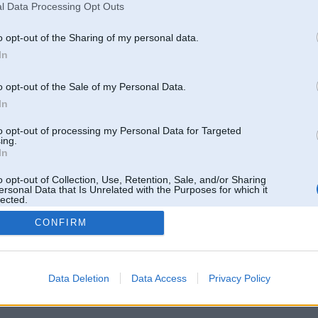
l Data Processing Opt Outs
o opt-out of the Sharing of my personal data.
In
o opt-out of the Sale of my Personal Data.
In
to opt-out of processing my Personal Data for Targeted
ing.
In
o opt-out of Collection, Use, Retention, Sale, and/or Sharing
ersonal Data that Is Unrelated with the Purposes for which it
lected.
Out
CONFIRM
 un nav saistīts ar
Galvena
|
Forums
|
Galerijas
|
Reģistrācija
|
Lietotaāji
|
Meklētājs
|
Reklā
Data Deletion
Data Access
Privacy Policy