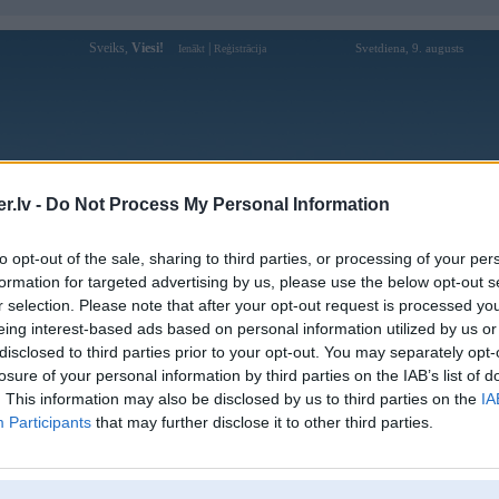
Sveiks,
Viesi!
|
Svetdiena, 9. augusts
Ienākt
Reģistrācija
Forums
Galerijas
Reģistrācija
Lietotāji
Meklētājs
.lv -
Do Not Process My Personal Information
Lietotāja Vacsons profils
to opt-out of the sale, sharing to third parties, or processing of your per
formation for targeted advertising by us, please use the below opt-out s
Pēdējo reizi manīts: 27. Jul 2026, 08:27
r selection. Please note that after your opt-out request is processed y
eing interest-based ads based on personal information utilized by us or
Lietotājvārds:
Vacsons
balstītājs
disclosed to third parties prior to your opt-out. You may separately opt-
Braucu ar:
E70 LCI, K1200GT, F01 LCI
losure of your personal information by third parties on the IAB’s list of
Ziņojumi forumā:
286
. This information may also be disclosed by us to third parties on the
IA
Participants
that may further disclose it to other third parties.
Pēdējie ziņojumi forumā
[
]
Lietotāja Vacsons galerijas
[
]