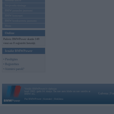
Mēneša BMW
Sērijveida tūnings
BMW pasaules jaunumi
BMW koncepti
BMW konkurentu jaunumi
Moto
Online
Pašreiz BMWPower skatās 149
viesi un 0 reģistrēti lietotāji.
Ienākt BMWPower
• Pieslēgties
• Reģistrēties
• Aizmirsi paroli?
Vortāls BMWPower.lv darbojas
kopš 2002. gada 14. maija. Tas nav auto klubs un nav saistīts ar
Galvena
|
Fo
BMW AG.
Par BMWPower
|
Kontakti
|
Reklāma