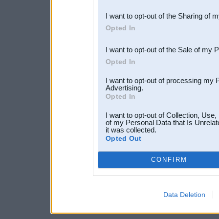
also be disclosed by us to 
I want to opt-out of the Sharing of 
Downstream Participants
th
Opted In
third parties.
I want to opt-out of the Sale of my 
Opted In
I want to opt-out of processing my 
Advertising.
Opted In
I want to opt-out of Collection, Use
of my Personal Data that Is Unrelat
it was collected.
Opted Out
CONFIRM
Data Deletion