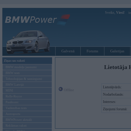
Sveiks,
Viesi!
Ie
Galvenā
Forums
Galerijas
Ziņas un raksti
Lietotāja
BMW modeļu jaunumi
BMW testi
Tehnoloģijas & sasniegumi
BMW Latvijā
Lietotājvārds:
Offline
MINI
Nodarbošanās:
Rolls-Royce
Intereses:
Pasākumi
Vadāmības tests
Ziņojumi forumā:
Autosports
BMWPower aktuāli
Reklāmas raksti