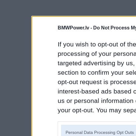
BMWPower.lv -
Do Not Process My
If you wish to opt-out of the
processing of your personal
targeted advertising by us
section to confirm your sel
opt-out request is proces
interest-based ads based o
us or personal information d
your opt-out. You may separ
disclosure of your personal
IAB’s list of downstream pa
Personal Data Processing Opt Outs