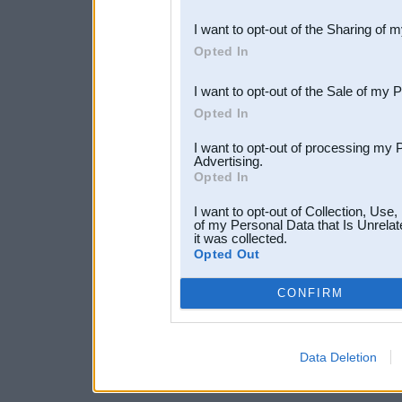
also be disclosed by us to 
I want to opt-out of the Sharing of 
Downstream Participants
th
Opted In
third parties.
I want to opt-out of the Sale of my 
Opted In
I want to opt-out of processing my 
Advertising.
Opted In
I want to opt-out of Collection, Use
of my Personal Data that Is Unrelat
it was collected.
Opted Out
CONFIRM
Data Deletion