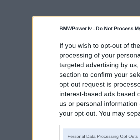
BMWPower.lv -
Do Not Process My
If you wish to opt-out of the
processing of your personal
targeted advertising by us
section to confirm your sel
opt-out request is proces
interest-based ads based o
us or personal information d
your opt-out. You may separ
disclosure of your personal
IAB’s list of downstream pa
Personal Data Processing Opt Outs