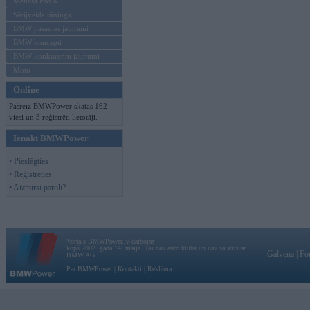
Mēneša BMW
Sērijveida tūnings
BMW pasaules jaunumi
BMW koncepti
BMW konkurentu jaunumi
Moto
Online
Pašreiz BMWPower skatās 162
viesi un 3 reģistrēti lietotāji.
Ienākt BMWPower
• Pieslēgties
• Reģistrēties
• Aizmirsi paroli?
Vortāls BMWPower.lv darbojas
kopš 2002. gada 14. maija. Tas nav auto klubs un nav saistīts ar
Galvena
|
Fo
BMW AG.
Par BMWPower
|
Kontakti
|
Reklāma