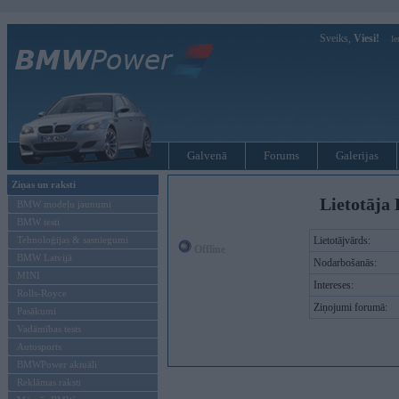
Sveiks,
Viesi!
Ie
Galvenā
Forums
Galerijas
Ziņas un raksti
Lietotāja
BMW modeļu jaunumi
BMW testi
Tehnoloģijas & sasniegumi
Lietotājvārds:
Offline
BMW Latvijā
Nodarbošanās:
MINI
Intereses:
Rolls-Royce
Ziņojumi forumā:
Pasākumi
Vadāmības tests
Autosports
BMWPower aktuāli
Reklāmas raksti