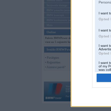
Mēneša BMW
Persona
Sērijveida tūnings
BMW pasaules jaunumi
I want t
BMW koncepti
Opted 
BMW konkurentu jaunumi
Moto
I want t
Online
Opted 
Pašreiz BMWPower skatās 142
viesi un 5 reģistrēti lietotāji.
I want 
Advertis
Ienākt BMWPower
Opted 
• Pieslēgties
• Reģistrēties
I want t
of my P
• Aizmirsi paroli?
was col
Opted 
Vortāls BMWPower.lv darbojas
kopš 2002. gada 14. maija. Tas nav auto klubs
BMW AG.
Par BMWPower
|
Kontakti
|
Reklāma