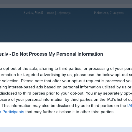
Sveiks,
Viesi!
|
Piektdiena, 7. augusts
Ienākt
Reģistrācija
Forums
Galerijas
Reģistrācija
Lietotāji
Meklētājs
.lv -
Do Not Process My Personal Information
Lietotāja Waldis profils
to opt-out of the sale, sharing to third parties, or processing of your per
formation for targeted advertising by us, please use the below opt-out s
Pēdējo reizi manīts: Šodien, 18:06
r selection. Please note that after your opt-out request is processed y
eing interest-based ads based on personal information utilized by us or
Lietotājvārds:
Waldis
disclosed to third parties prior to your opt-out. You may separately opt-
Braucu ar:
All Grip
losure of your personal information by third parties on the IAB’s list of
Ziņojumi forumā:
1013
. This information may also be disclosed by us to third parties on the
IA
Participants
that may further disclose it to other third parties.
Pēdējie ziņojumi forumā
[
]