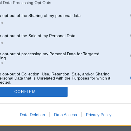
l Data Processing Opt Outs
o opt-out of the Sharing of my personal data.
In
o opt-out of the Sale of my Personal Data.
In
to opt-out of processing my Personal Data for Targeted
ing.
In
o opt-out of Collection, Use, Retention, Sale, and/or Sharing
ersonal Data that Is Unrelated with the Purposes for which it
lected.
Out
CONFIRM
 un nav saistīts ar
Galvena
|
Forums
|
Galerijas
|
Reģistrācija
|
Lietotaāji
|
Meklētājs
|
Reklā
Data Deletion
Data Access
Privacy Policy