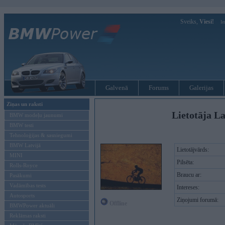
Sveiks,
Viesi!
Ie
Galvenā
Forums
Galerijas
Ziņas un raksti
Lietotāja La
BMW modeļu jaunumi
BMW testi
Tehnoloģijas & sasniegumi
BMW Latvijā
Lietotājvārds:
MINI
Pilsēta:
Rolls-Royce
Braucu ar:
Pasākumi
Vadāmības tests
Intereses:
Autosports
Ziņojumi forumā:
Offline
BMWPower aktuāli
Reklāmas raksti