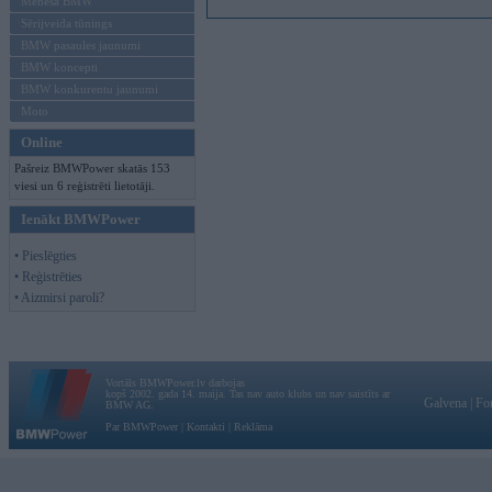
Mēneša BMW
Sērijveida tūnings
BMW pasaules jaunumi
BMW koncepti
BMW konkurentu jaunumi
Moto
Online
Pašreiz BMWPower skatās 153
viesi un 6 reģistrēti lietotāji.
Ienākt BMWPower
• Pieslēgties
• Reģistrēties
• Aizmirsi paroli?
Vortāls BMWPower.lv darbojas
kopš 2002. gada 14. maija. Tas nav auto klubs un nav saistīts ar
Galvena
|
Fo
BMW AG.
Par BMWPower
|
Kontakti
|
Reklāma