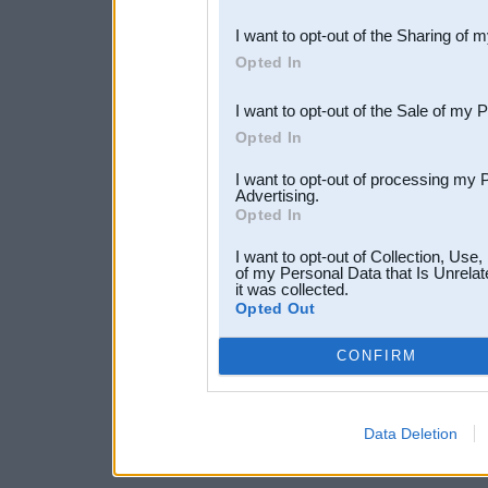
also be disclosed by us to 
I want to opt-out of the Sharing of 
Downstream Participants
th
Opted In
third parties.
I want to opt-out of the Sale of my 
Opted In
I want to opt-out of processing my 
Advertising.
Opted In
I want to opt-out of Collection, Use
of my Personal Data that Is Unrelat
it was collected.
Opted Out
CONFIRM
Data Deletion