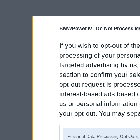
BMWPower.lv -
Do Not Process My
If you wish to opt-out of the
processing of your personal
targeted advertising by us
section to confirm your sel
opt-out request is proces
interest-based ads based o
us or personal information d
your opt-out. You may separ
disclosure of your personal
IAB’s list of downstream pa
Personal Data Processing Opt Outs