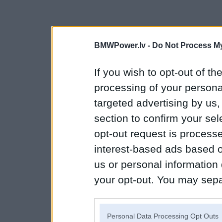
BMWPower.lv -
Do Not Process My
If you wish to opt-out of the
processing of your personal
targeted advertising by us
section to confirm your sel
opt-out request is proces
interest-based ads based o
us or personal information d
your opt-out. You may separ
disclosure of your personal
IAB’s list of downstream pa
Personal Data Processing Opt Outs