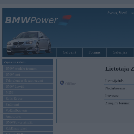
Sveiks,
Viesi!
Ie
Galvenā
Forums
Galerijas
Ziņas un raksti
Lietotāja Z
BMW modeļu jaunumi
BMW testi
Tehnoloģijas & sasniegumi
Lietotājvārds:
Offline
BMW Latvijā
Nodarbošanās:
MINI
Intereses:
Rolls-Royce
Ziņojumi forumā:
Pasākumi
Vadāmības tests
Autosports
BMWPower aktuāli
Reklāmas raksti