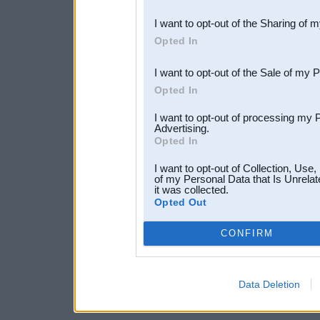
also be disclosed by us to 
I want to opt-out of the Sharing of 
Downstream Participants
th
Opted In
third parties.
I want to opt-out of the Sale of my 
Opted In
I want to opt-out of processing my 
Advertising.
Opted In
I want to opt-out of Collection, Use
of my Personal Data that Is Unrelat
it was collected.
Opted Out
CONFIRM
Data Deletion