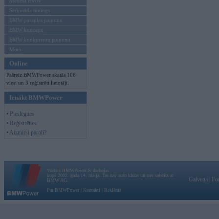
Mēneša BMW
Sērijveida tūnings
BMW pasaules jaunumi
BMW koncepti
BMW konkurentu jaunumi
Moto
Online
Pašreiz BMWPower skatās 106
viesi un 3 reģistrēti lietotāji.
Ienākt BMWPower
• Pieslēgties
• Reģistrēties
• Aizmirsi paroli?
Vortāls BMWPower.lv darbojas
kopš 2002. gada 14. maija. Tas nav auto klubs un nav saistīts ar
Galvena
|
Fo
BMW AG.
Par BMWPower
|
Kontakti
|
Reklāma