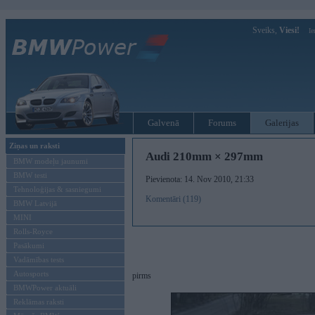
Sveiks,
Viesi!
Ie
Galvenā
Forums
Galerijas
Ziņas un raksti
Audi 210mm × 297mm
BMW modeļu jaunumi
BMW testi
Pievienota: 14. Nov 2010, 21:33
Tehnoloģijas & sasniegumi
Komentāri (119)
BMW Latvijā
MINI
Rolls-Royce
Pasākumi
Vadāmības tests
Autosports
pirms
BMWPower aktuāli
Reklāmas raksti