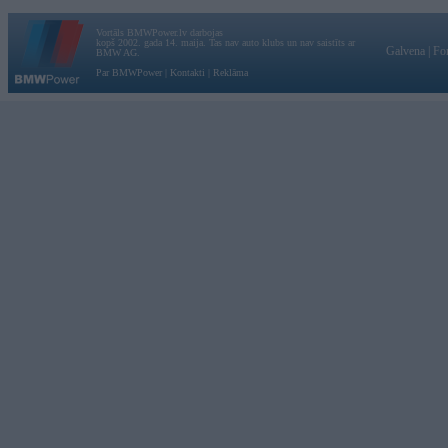
Vortāls BMWPower.lv darbojas
kopš 2002. gada 14. maija. Tas nav auto klubs un nav saistīts ar
Galvena
|
Fo
BMW AG.
Par BMWPower
|
Kontakti
|
Reklāma