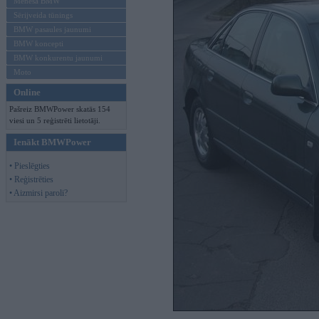
Mēneša BMW
Sērijveida tūnings
BMW pasaules jaunumi
BMW koncepti
BMW konkurentu jaunumi
Moto
Online
Pašreiz BMWPower skatās 154
viesi un 5 reģistrēti lietotāji.
Ienākt BMWPower
• Pieslēgties
• Reģistrēties
• Aizmirsi paroli?