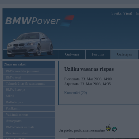
Sveiks,
Viesi!
Ie
Galvenā
Forums
Galerijas
Ziņas un raksti
Uzliku vasaras riepas
BMW modeļu jaunumi
BMW testi
Pievienota: 23. Mar 2008, 14:00
Tehnoloģijas & sasniegumi
Atjaunota: 23. Mar 2008, 14:35
BMW Latvijā
Komentāri (20)
MINI
Rolls-Royce
Pasākumi
Vadāmības tests
Autosports
BMWPower aktuāli
Un pizdec podkralsa nezametno
Reklāmas raksti