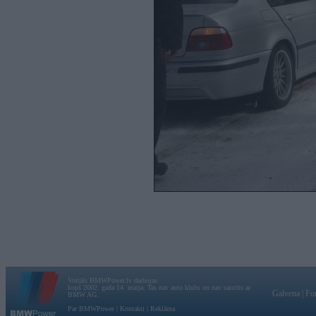
Vortāls BMWPower.lv darbojas
kopš 2002. gada 14. maija. Tas nav auto klubs un nav saistīts ar
Galvena
|
Fo
BMW AG.
Par BMWPower
|
Kontakti
|
Reklāma