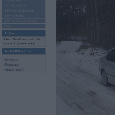
Mēneša BMW
Sērijveida tūnings
BMW pasaules jaunumi
BMW koncepti
BMW konkurentu jaunumi
Moto
Online
Pašreiz BMWPower skatās 144
viesi un 4 reģistrēti lietotāji.
Ienākt BMWPower
• Pieslēgties
• Reģistrēties
• Aizmirsi paroli?