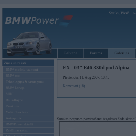
Sveiks,
Viesi!
Ie
Galvenā
Forums
Galerijas
Ziņas un raksti
EX - 03" E46 330d pod Alpina
BMW modeļu jaunumi
BMW testi
Pievienota: 11. Aug 2007, 13:45
Tehnoloģijas & sasniegumi
Komentāri (18)
BMW Latvijā
MINI
Rolls-Royce
Pasākumi
Vadāmības tests
Autosports
Smukās pēcpuses pārvietošanai iegādātāts šāds skaistul
BMWPower aktuāli
Reklāmas raksti