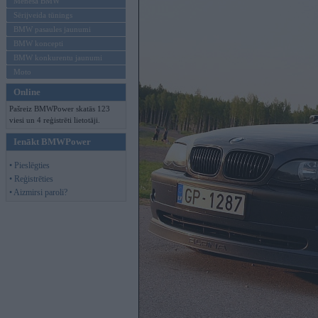
Mēneša BMW
Sērijveida tūnings
BMW pasaules jaunumi
BMW koncepti
BMW konkurentu jaunumi
Moto
Online
Pašreiz BMWPower skatās 123
viesi un 4 reģistrēti lietotāji.
Ienākt BMWPower
• Pieslēgties
• Reģistrēties
• Aizmirsi paroli?