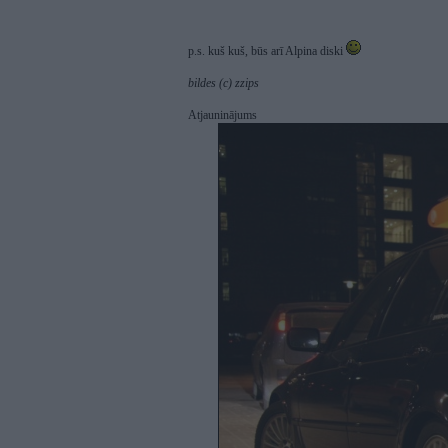
p.s. kuš kuš, būs arī Alpina diski
bildes (c) zzips
Atjauninājums