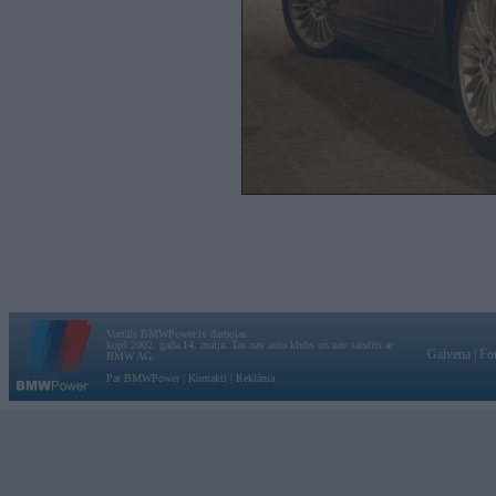
Vortāls BMWPower.lv darbojas
kopš 2002. gada 14. maija. Tas nav auto klubs un nav saistīts ar
Galvena
|
Fo
BMW AG.
Par BMWPower
|
Kontakti
|
Reklāma