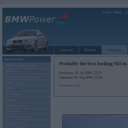
Sveiks,
Viesi!
Ie
Galvenā
Forums
Galerijas
Ziņas un raksti
Probably the best looking M3 in
BMW modeļu jaunumi
BMW testi
Pievienota: 28. Jul 2008, 23:23
Tehnoloģijas & sasniegumi
Atjaunota: 03. Aug 2008, 22:58
BMW Latvijā
Komentāri (96)
MINI
Rolls-Royce
Pasākumi
Vadāmības tests
Autosports
BMWPower aktuāli
Reklāmas raksti