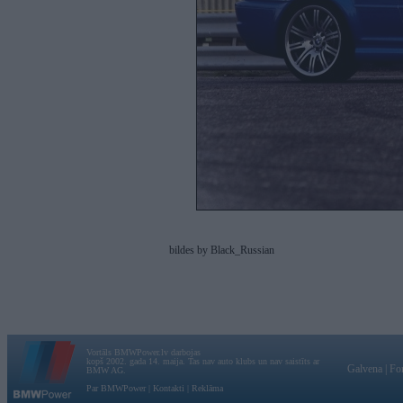
bildes by Black_Russian
Vortāls BMWPower.lv darbojas
kopš 2002. gada 14. maija. Tas nav auto klubs un nav saistīts ar
Galvena
|
Fo
BMW AG.
Par BMWPower
|
Kontakti
|
Reklāma