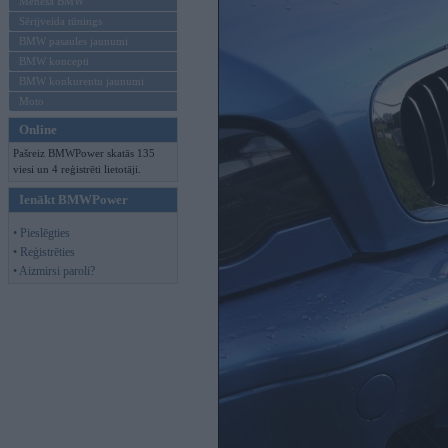
Mēneša BMW
Sērijveida tūnings
BMW pasaules jaunumi
BMW koncepti
BMW konkurentu jaunumi
Moto
Online
Pašreiz BMWPower skatās 135
viesi un 4 reģistrēti lietotāji.
Ienākt BMWPower
• Pieslēgties
• Reģistrēties
• Aizmirsi paroli?