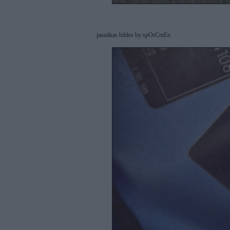
jaunākas bildes by spOrCmEn