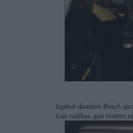
Izpētot daudzus Bosch spra
Gan ražības, gan izmēru zi