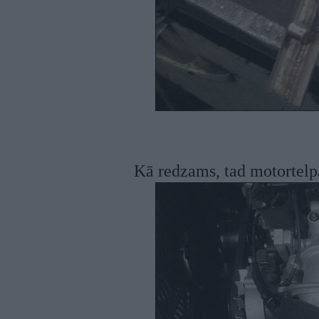
Kā redzams, tad motortelpā