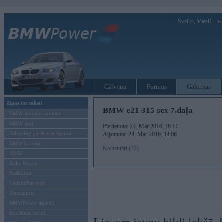
Sveiks,
Viesi!
Ie
Galvenā
Forums
Galerijas
Ziņas un raksti
BMW e21 315 sex 7.daļa
BMW modeļu jaunumi
BMW testi
Pievienota: 24. Mar 2016, 18:11
Tehnoloģijas & sasniegumi
Atjaunota: 24. Mar 2016, 19:06
BMW Latvijā
Komentāri (33)
MINI
Rolls-Royce
Pasākumi
Vadāmības tests
Autosports
BMWPower aktuāli
Reklāmas raksti