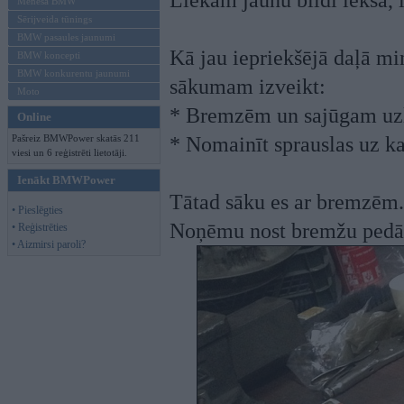
Liekam jaunu bildi iekšā, l
Mēneša BMW
Sērijveida tūnings
BMW pasaules jaunumi
Kā jau iepriekšējā daļā min
BMW koncepti
BMW konkurentu jaunumi
sākumam izveikt:
Moto
* Bremzēm un sajūgam uzli
Online
Pašreiz BMWPower skatās 211
* Nomainīt sprauslas uz k
viesi un 6 reģistrēti lietotāji.
Ienākt BMWPower
Tātad sāku es ar bremzēm.
• Pieslēgties
Noņēmu nost bremžu pedāļus
• Reģistrēties
• Aizmirsi paroli?