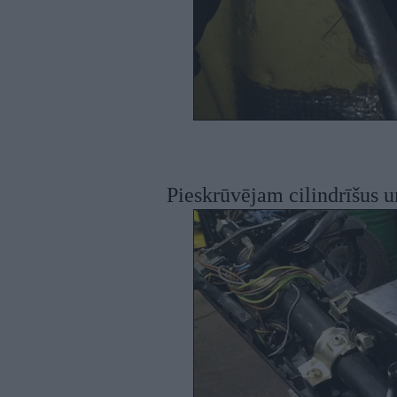
Pieskrūvējam cilindrīšus u