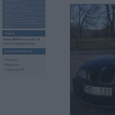
Mēneša BMW
Sērijveida tūnings
BMW pasaules jaunumi
BMW koncepti
BMW konkurentu jaunumi
Moto
Online
Pašreiz BMWPower skatās 138
viesi un 4 reģistrēti lietotāji.
Ienākt BMWPower
• Pieslēgties
• Reģistrēties
• Aizmirsi paroli?