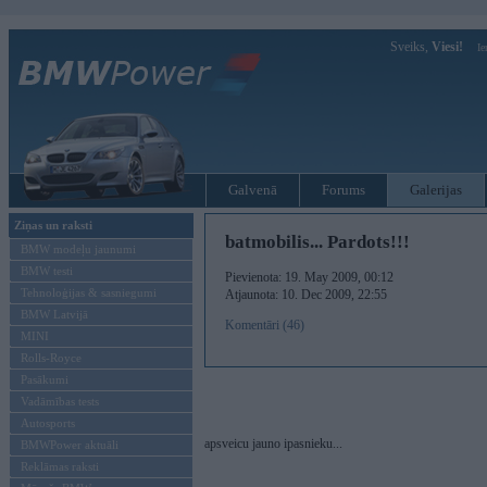
Sveiks,
Viesi!
Ie
Galvenā
Forums
Galerijas
Ziņas un raksti
batmobilis... Pardots!!!
BMW modeļu jaunumi
BMW testi
Pievienota: 19. May 2009, 00:12
Tehnoloģijas & sasniegumi
Atjaunota: 10. Dec 2009, 22:55
BMW Latvijā
Komentāri (46)
MINI
Rolls-Royce
Pasākumi
Vadāmības tests
Autosports
apsveicu jauno ipasnieku...
BMWPower aktuāli
Reklāmas raksti