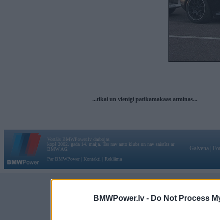
...tikai un vienigi patikamakaas atminas...
Vortāls BMWPower.lv darbojas
kopš 2002. gada 14. maija. Tas nav auto klubs un nav saistīts ar
Galvena
|
Fo
BMW AG.
Par BMWPower
|
Kontakti
|
Reklāma
BMWPower.lv -
Do Not Process My