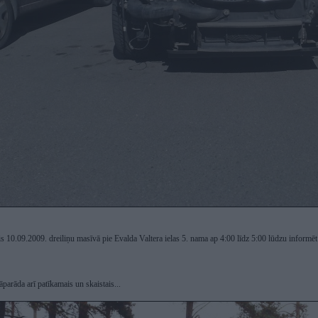
is 10.09.2009. dreiliņu masīvā pie Evalda Valtera ielas 5. nama ap 4:00 līdz 5:00 lūdzu inform
jāparāda arī patīkamais un skaistais...