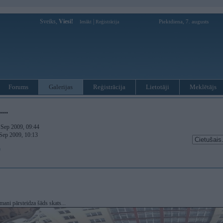
Sveiks,
Viesi!
|
Piektdiena, 7. augusts
Ienākt
Reģistrācija
Forums
Galerijas
Reģistrācija
Lietotāji
Meklētājs
...
. Sep 2009, 09:44
 Sep 2009, 10:13
)
ani pārsteidza šāds skats...