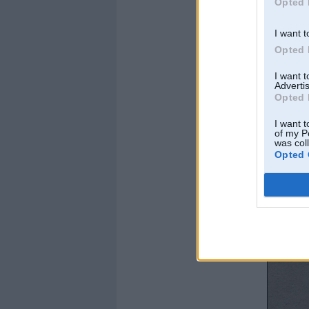
...vismaz korekti 
Opted 
I want t
Opted 
I want 
Advertis
Opted 
I want t
of my P
was col
Opted 