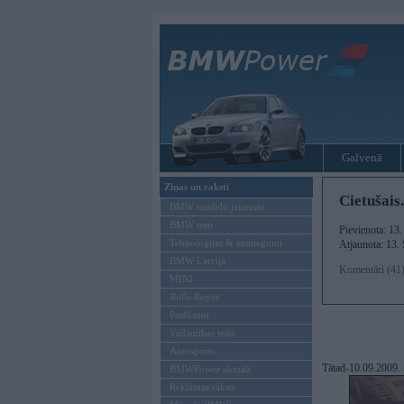
Galvenā
Ziņas un raksti
Cietušais..
BMW modeļu jaunumi
BMW testi
Pievienota: 13
Tehnoloģijas & sasniegumi
Atjaunota: 13.
BMW Latvijā
Komentāri (41
MINI
Rolls-Royce
Pasākumi
Vadāmības tests
Autosports
Tātad-10.09.2009. m
BMWPower aktuāli
Reklāmas raksti