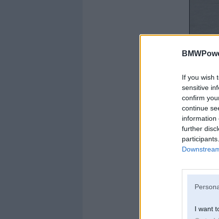
BMWPower
If you wish 
sensitive in
confirm you
continue se
information 
further disc
participants
Downstream 
Persona
I want t