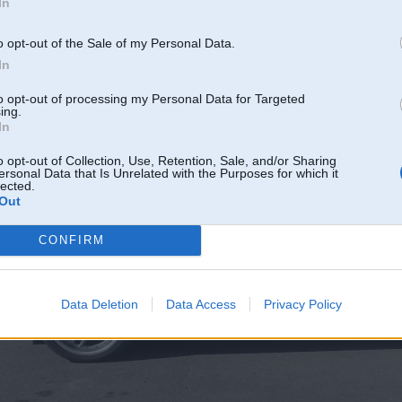
noņēmuš-bez īpašām traumām virsbūvei!
In
o opt-out of the Sale of my Personal Data.
In
to opt-out of processing my Personal Data for Targeted
ing.
In
o opt-out of Collection, Use, Retention, Sale, and/or Sharing
ersonal Data that Is Unrelated with the Purposes for which it
lected.
Out
CONFIRM
Data Deletion
Data Access
Privacy Policy