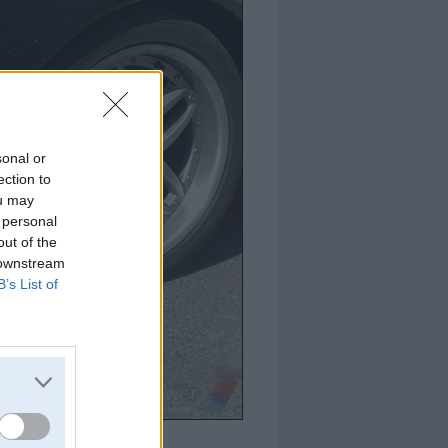
sonal or
ection to
ou may
 personal
out of the
 downstream
B’s List of