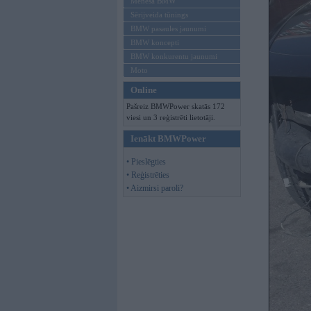
Mēneša BMW
Sērijveida tūnings
BMW pasaules jaunumi
BMW koncepti
BMW konkurentu jaunumi
Moto
Online
Pašreiz BMWPower skatās 172
viesi un 3 reģistrēti lietotāji.
Ienākt BMWPower
• Pieslēgties
• Reģistrēties
• Aizmirsi paroli?