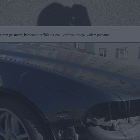
ots zem gaismām, kamerām un 500 logiem , kur bija iespēja ,kādam pamanīt...