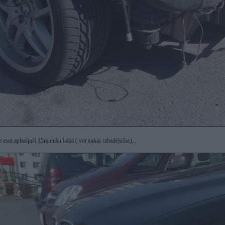
to esot aplasījuši 15minūšu laikā ( vot sukas izbadējušās)...