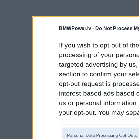
BMWPower.lv -
Do Not Process My
If you wish to opt-out of the
processing of your personal
targeted advertising by us
section to confirm your sel
opt-out request is proces
interest-based ads based o
us or personal information d
your opt-out. You may separ
disclosure of your personal
IAB’s list of downstream pa
Personal Data Processing Opt Outs