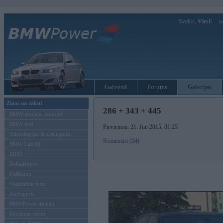
Sveiks,
Viesi!
Ie
Galvenā
Forums
Galerijas
Ziņas un raksti
286 + 343 + 445
BMW modeļu jaunumi
BMW testi
Pievienota: 21. Jun 2015, 01:25
Tehnoloģijas & sasniegumi
Komentāri (24)
BMW Latvijā
MINI
Rolls-Royce
Pasākumi
Vadāmības tests
Autosports
BMWPower aktuāli
Reklāmas raksti