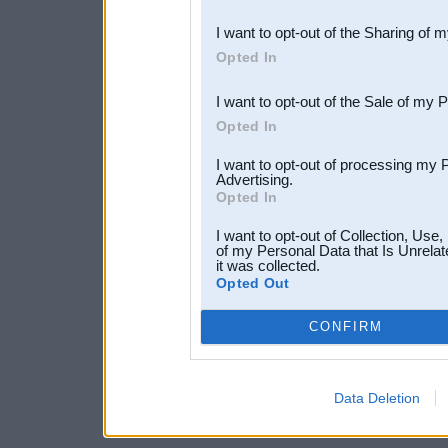
also be disclosed by us to 
I want to opt-out of the Sharing of 
Downstream Participants
th
Opted In
third parties.
I want to opt-out of the Sale of my 
Opted In
I want to opt-out of processing my 
Advertising.
Opted In
I want to opt-out of Collection, Use
of my Personal Data that Is Unrelat
it was collected.
Opted Out
CONFIRM
Data Deletion