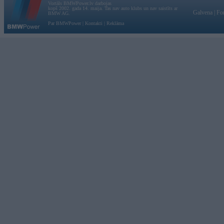
Vortāls BMWPower.lv darbojas
kopš 2002. gada 14. maija. Tas nav auto klubs un nav saistīts ar
Galvena
|
Fo
BMW AG.
Par BMWPower
|
Kontakti
|
Reklāma