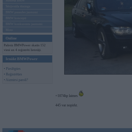
Mēneša BMW
Sērijveida tūnings
BMW pasaules jaunumi
BMW koncepti
BMW konkurentu jaunumi
Moto
Online
Pašreiz BMWPower skatās 152
viesi un 4 reģistrēti lietotāji.
Ienākt BMWPower
• Pieslēgties
• Reģistrēties
• Aizmirsi paroli?
=1074hp laimes
445 var nopirkt.