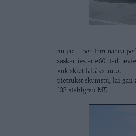
nu jaa... pec tam naaca ped
saskarties ar e60, tad nevi
vnk skiet labāks auto.
pietrukst skumstu, lai gan z
`03 stahlgrau M5