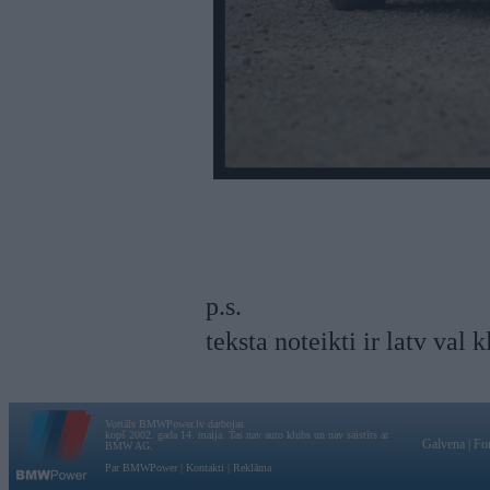
p.s.
teksta noteikti ir latv val 
Vortāls BMWPower.lv darbojas
kopš 2002. gada 14. maija. Tas nav auto klubs un nav saistīts ar
Galvena
|
Fo
BMW AG.
Par BMWPower
|
Kontakti
|
Reklāma