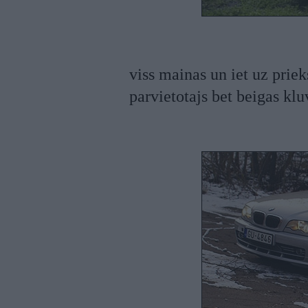
viss mainas un iet uz priek
parvietotajs bet beigas klu