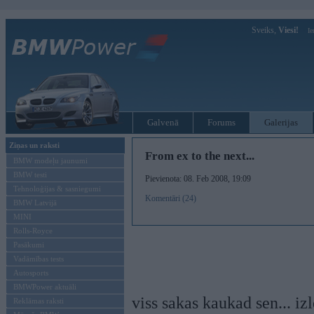
Sveiks,
Viesi!
Ie
Galvenā
Forums
Galerijas
Ziņas un raksti
From ex to the next...
BMW modeļu jaunumi
BMW testi
Pievienota: 08. Feb 2008, 19:09
Tehnoloģijas & sasniegumi
Komentāri (24)
BMW Latvijā
MINI
Rolls-Royce
Pasākumi
Vadāmības tests
Autosports
BMWPower aktuāli
viss sakas kaukad sen... iz
Reklāmas raksti