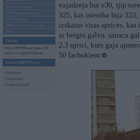
Mēneša BMW
vajadzeja but e30, tjip tore
Sērijveida tūnings
BMW pasaules jaunumi
325, kas isteniba bija 323,
BMW koncepti
izskatas visas sprices, kas
BMW konkurentu jaunumi
Moto
ar beigtu galvu. sanaca ga
Online
2.3 sprici, kurs gaja apme
Pašreiz BMWPower skatās 159
viesi un 4 reģistrēti lietotāji.
50 lachukiem
Ienākt BMWPower
• Pieslēgties
• Reģistrēties
• Aizmirsi paroli?