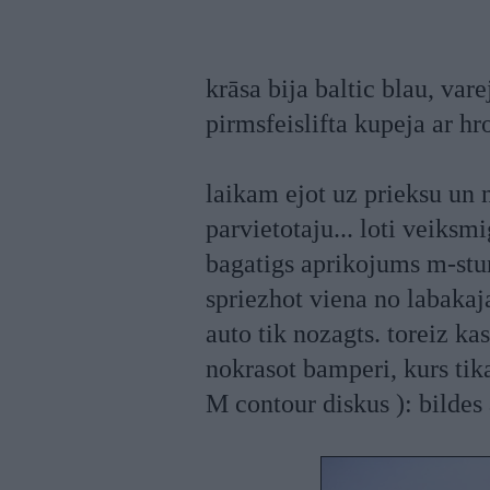
krāsa bija baltic blau, varej
pirmsfeislifta kupeja ar h
laikam ejot uz prieksu un 
parvietotaju... loti veiksm
bagatigs aprikojums m-sture
spriezhot viena no labaka
auto tik nozagts. toreiz k
nokrasot bamperi, kurs tika
M contour diskus ): bildes