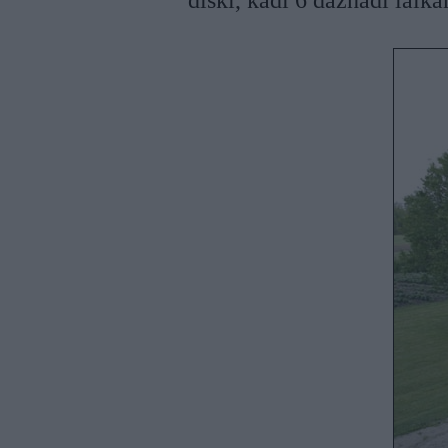
diski, kadi 6 dazhadi laika