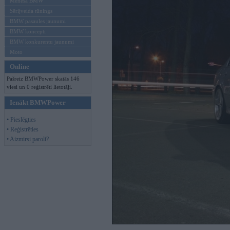
Mēneša BMW
Sērijveida tūnings
BMW pasaules jaunumi
BMW koncepti
BMW konkurentu jaunumi
Moto
Online
Pašreiz BMWPower skatās 146
viesi un 0 reģistrēti lietotāji.
Ienākt BMWPower
• Pieslēgties
• Reģistrēties
• Aizmirsi paroli?