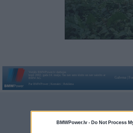
Vortāls BMWPower.lv darbojas
kopš 2002. gada 14. maija. Tas nav auto klubs un nav saistīts ar
Galvena
|
Fo
BMW AG.
Par BMWPower
|
Kontakti
|
Reklāma
BMWPower.lv -
Do Not Process My