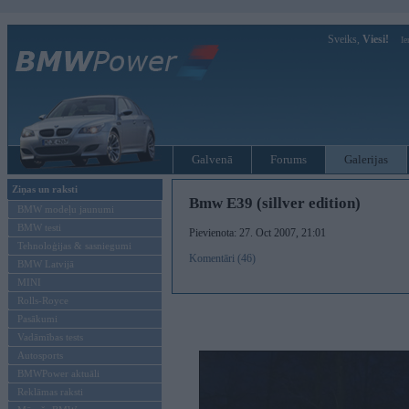
Sveiks,
Viesi!
Ie
Galvenā
Forums
Galerijas
Ziņas un raksti
Bmw E39 (sillver edition)
BMW modeļu jaunumi
BMW testi
Pievienota: 27. Oct 2007, 21:01
Tehnoloģijas & sasniegumi
Komentāri (46)
BMW Latvijā
MINI
Rolls-Royce
Pasākumi
Vadāmības tests
Autosports
BMWPower aktuāli
Reklāmas raksti