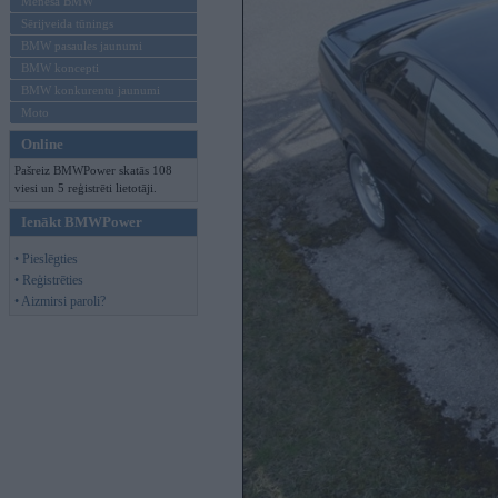
Mēneša BMW
Sērijveida tūnings
BMW pasaules jaunumi
BMW koncepti
BMW konkurentu jaunumi
Moto
Online
Pašreiz BMWPower skatās 108
viesi un 5 reģistrēti lietotāji.
Ienākt BMWPower
• Pieslēgties
• Reģistrēties
• Aizmirsi paroli?