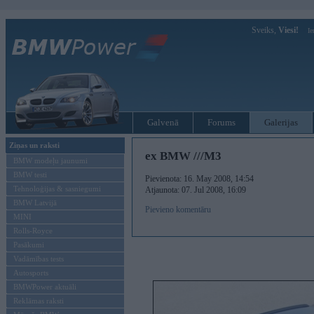
Sveiks,
Viesi!
Ie
Galvenā
Forums
Galerijas
Ziņas un raksti
ex BMW ///M3
BMW modeļu jaunumi
BMW testi
Pievienota: 16. May 2008, 14:54
Tehnoloģijas & sasniegumi
Atjaunota: 07. Jul 2008, 16:09
BMW Latvijā
Pievieno komentāru
MINI
Rolls-Royce
Pasākumi
Vadāmības tests
Autosports
BMWPower aktuāli
Reklāmas raksti