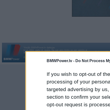
Vortāls BMWPower.lv darbojas
kopš 2002. gada 14. maija. Tas nav auto klubs un nav saistīts ar
Galvena
|
Fo
BMW AG.
Par BMWPower
|
Kontakti
|
Reklāma
BMWPower.lv -
Do Not Process My
If you wish to opt-out of the
processing of your personal
targeted advertising by us
section to confirm your sel
opt-out request is proces