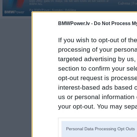
kopš 2002. gada 14. maija. Tas nav auto klubs un nav saistīts ar
Galvena
|
Fo
BMW AG.
Par BMWPower
|
Kontakti
|
Reklāma
BMWPower.lv -
Do Not Process My
If you wish to opt-out of the
processing of your personal
targeted advertising by us
section to confirm your sel
opt-out request is proces
interest-based ads based o
us or personal information d
your opt-out. You may separ
disclosure of your personal
IAB’s list of downstream pa
Personal Data Processing Opt Outs
also be disclosed by us to 