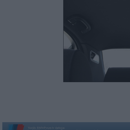
Vortāls BMWPower.lv darbojas