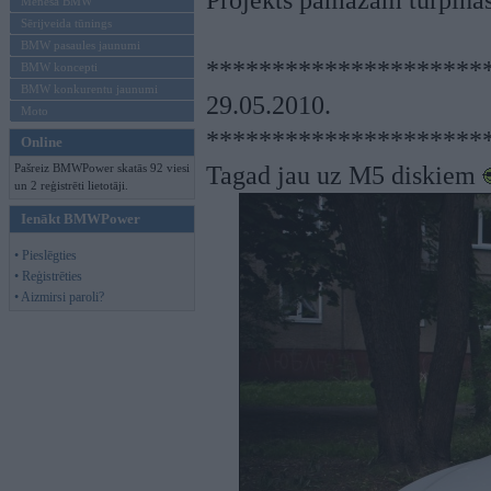
Projekts pamazām turpinā
Mēneša BMW
Sērijveida tūnings
BMW pasaules jaunumi
*********************
BMW koncepti
BMW konkurentu jaunumi
29.05.2010.
Moto
*********************
Online
Pašreiz BMWPower skatās 92 viesi
Tagad jau uz M5 diskiem
un 2 reģistrēti lietotāji.
Ienākt BMWPower
• Pieslēgties
• Reģistrēties
• Aizmirsi paroli?