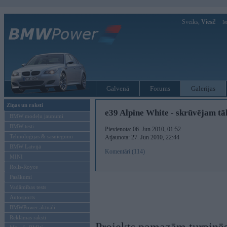
Sveiks,
Viesi!
Ie
Galvenā
Forums
Galerijas
Ziņas un raksti
e39 Alpine White - skrūvējam tā
BMW modeļu jaunumi
BMW testi
Pievienota: 06. Jun 2010, 01:52
Tehnoloģijas & sasniegumi
Atjaunota: 27. Jun 2010, 22:44
BMW Latvijā
Komentāri (114)
MINI
Rolls-Royce
Pasākumi
Vadāmības tests
Autosports
BMWPower aktuāli
Reklāmas raksti