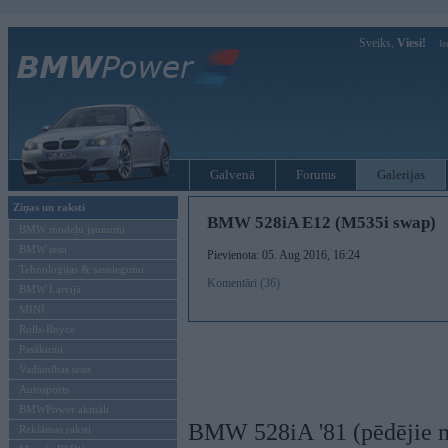
Sveiks,
Viesi!
Ie
Galvenā
Forums
Galerijas
Ziņas un raksti
BMW 528iA E12 (M535i swap)
BMW modeļu jaunumi
BMW testi
Pievienota: 05. Aug 2016, 16:24
Tehnoloģijas & sasniegumi
Komentāri (36)
BMW Latvijā
MINI
Rolls-Royce
Pasākumi
Vadāmības tests
Autosports
BMWPower aktuāli
BMW 528iA '81 (pēdējie mē
Reklāmas raksti