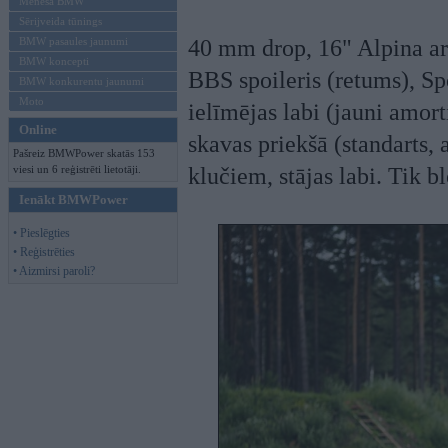
Mēneša BMW
Sērijveida tūnings
BMW pasaules jaunumi
40 mm drop, 16" Alpina ar
BMW koncepti
BBS spoileris (retums), Spo
BMW konkurentu jaunumi
Moto
ielīmējas labi (jauni amort
Online
skavas priekšā (standarts,
Pašreiz BMWPower skatās 153
viesi un 6 reģistrēti lietotāji.
klučiem, stājas labi. Tik b
Ienākt BMWPower
• Pieslēgties
• Reģistrēties
• Aizmirsi paroli?