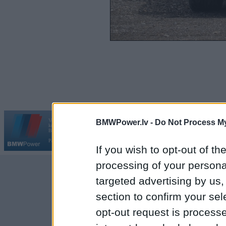
Vortāls BMWPower.lv darbojas
BMWPower.lv -
Do Not Process My
kopš 2002. gada 14. maija. Tas nav auto klubs un nav saistīts ar
Galvena
|
Fo
BMW AG.
Par BMWPower
|
Kontakti
|
Reklāma
If you wish to opt-out of the
processing of your personal
targeted advertising by us
section to confirm your sel
opt-out request is proces