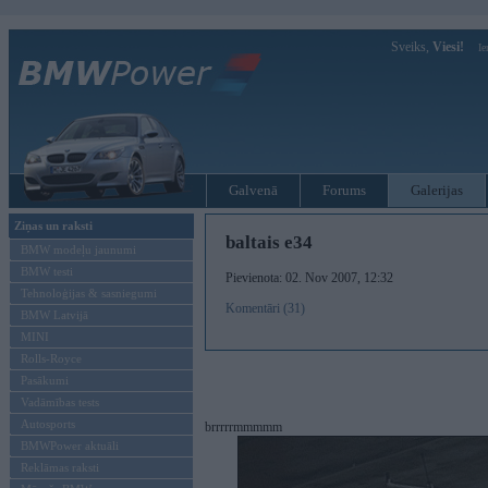
Sveiks,
Viesi!
Ie
Galvenā
Forums
Galerijas
Ziņas un raksti
baltais e34
BMW modeļu jaunumi
BMW testi
Pievienota: 02. Nov 2007, 12:32
Tehnoloģijas & sasniegumi
Komentāri (31)
BMW Latvijā
MINI
Rolls-Royce
Pasākumi
Vadāmības tests
Autosports
brrrrrmmmmm
BMWPower aktuāli
Reklāmas raksti