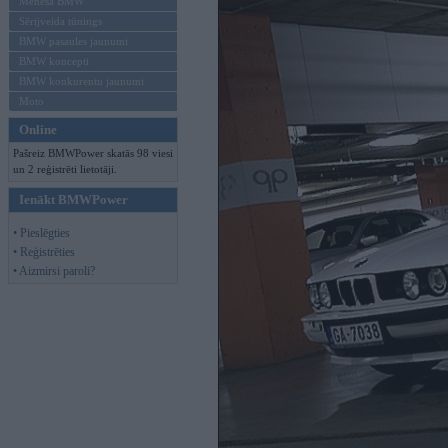
Mēneša BMW
Sērijveida tūnings
BMW pasaules jaunumi
BMW koncepti
BMW konkurentu jaunumi
Moto
Online
Pašreiz BMWPower skatās 98 viesi
un 2 reģistrēti lietotāji.
Ienākt BMWPower
• Pieslēgties
• Reģistrēties
• Aizmirsi paroli?