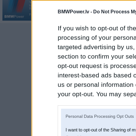
Vortāls BMWPower.lv darbojas
kopš 2002. gada 14. maija. Tas nav auto klubs un nav saistīts ar
Galvena
|
Fo
BMW AG.
BMWPower.lv -
Do Not Process My
Par BMWPower
|
Kontakti
|
Reklāma
If you wish to opt-out of the
processing of your personal
targeted advertising by us
section to confirm your sel
opt-out request is proces
interest-based ads based o
us or personal information d
your opt-out. You may separ
disclosure of your personal
IAB’s list of downstream pa
Personal Data Processing Opt Outs
also be disclosed by us to 
I want to opt-out of the Sharing of 
Downstream Participants
th