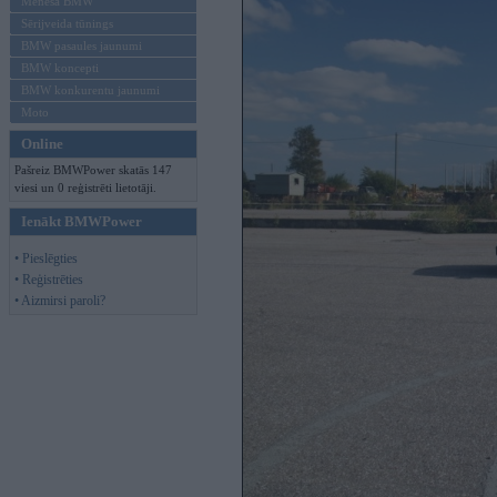
Mēneša BMW
Sērijveida tūnings
BMW pasaules jaunumi
BMW koncepti
BMW konkurentu jaunumi
Moto
Online
Pašreiz BMWPower skatās 147
viesi un 0 reģistrēti lietotāji.
Ienākt BMWPower
• Pieslēgties
• Reģistrēties
• Aizmirsi paroli?