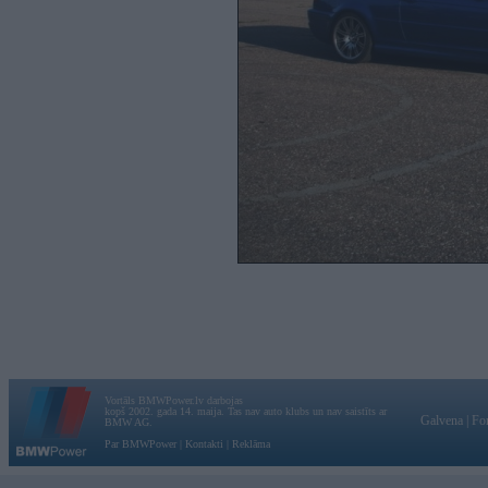
Vortāls BMWPower.lv darbojas
kopš 2002. gada 14. maija. Tas nav auto klubs un nav saistīts ar
Galvena
|
Fo
BMW AG.
Par BMWPower
|
Kontakti
|
Reklāma