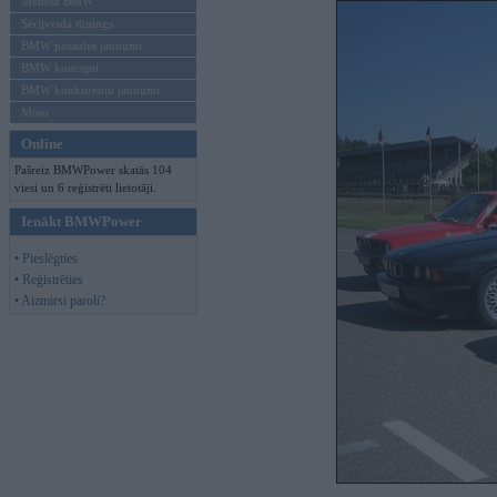
Mēneša BMW
Sērijveida tūnings
BMW pasaules jaunumi
BMW koncepti
BMW konkurentu jaunumi
Moto
Online
Pašreiz BMWPower skatās 104
viesi un 6 reģistrēti lietotāji.
Ienākt BMWPower
• Pieslēgties
• Reģistrēties
• Aizmirsi paroli?