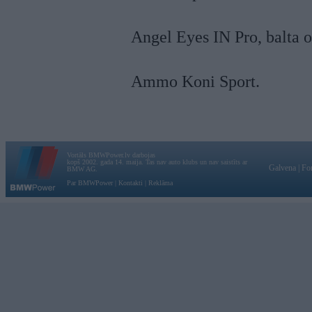
Angel Eyes IN Pro, balta o
Ammo Koni Sport.
Vortāls BMWPower.lv darbojas
kopš 2002. gada 14. maija. Tas nav auto klubs un nav saistīts ar
Galvena
|
Fo
BMW AG.
Par BMWPower
|
Kontakti
|
Reklāma