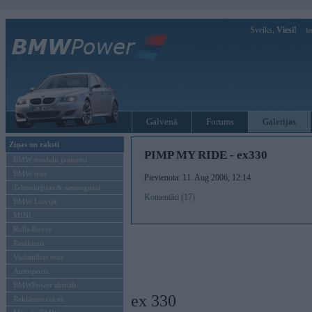
Sveiks,
Viesi!
Ie
Galvenā
Forums
Galerijas
Ziņas un raksti
PIMP MY RIDE - ex330
BMW modeļu jaunumi
BMW testi
Pievienota: 11. Aug 2006, 12:14
Tehnoloģijas & sasniegumi
Komentāri (17)
BMW Latvijā
MINI
Rolls-Royce
Pasākumi
Vadāmības tests
Autosports
BMWPower aktuāli
ex 330
Reklāmas raksti