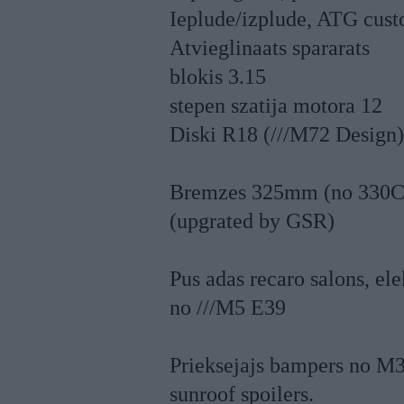
Ieplude/izplude, ATG cust
Atvieglinaats spararats
blokis 3.15
stepen szatija motora 12
Diski R18 (///M72 Design)
Bremzes 325mm (no 330Ci E
(upgrated by GSR)
Pus adas recaro salons, el
no ///M5 E39
Prieksejajs bampers no M3
sunroof spoilers.