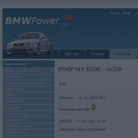
Sveiks,
Viesi!
Ie
Galvenā
Forums
Galerijas
Ziņas un raksti
PIMP MY RIDE - ex330
BMW modeļu jaunumi
BMW testi
Tehnoloģijas & sasniegumi
1-17
BMW Latvijā
MINI
Ekimons
16. Jan 2009, 00:31
Rolls-Royce
Pasākumi
komentāri mani šokē
Vadāmības tests
Autosports
FlYiNG
12. Feb 2007, 15:06
BMWPower aktuāli
sedekljiem elektro reg.darbojas?
Reklāmas raksti