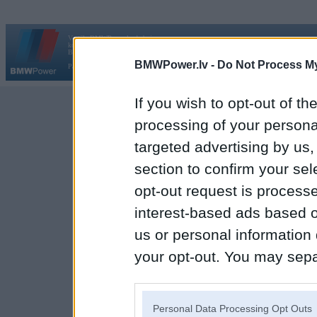
Vortāls BMWPower.lv darbojas
kopš 2002. gada 14. maija. Tas nav auto klubs un nav saistīts ar
Galvena
|
Fo
BMW AG.
BMWPower.lv -
Do Not Process My
Par BMWPower
|
Kontakti
|
Reklāma
If you wish to opt-out of the
processing of your personal
targeted advertising by us
section to confirm your sel
opt-out request is proces
interest-based ads based o
us or personal information d
your opt-out. You may separ
disclosure of your personal
IAB’s list of downstream pa
Personal Data Processing Opt Outs