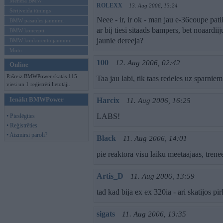
Mēneša BMW
ROLEXX
13. Aug 2006, 13:24
Sērijveida tūnings
Neee - ir, ir ok - man jau e-36coupe patii
BMW pasaules jaunumi
ar bij tiesi sitaads bampers, bet noaardii
BMW koncepti
jaunie dereeja?
BMW konkurentu jaunumi
Moto
100
12. Aug 2006, 02:42
Online
Pašreiz BMWPower skatās 115
Taa jau labi, tik taas redeles uz sparniem
viesi un 1 reģistrēti lietotāji.
Ienākt BMWPower
Harcix
11. Aug 2006, 16:25
LABS!
• Pieslēgties
• Reģistrēties
• Aizmirsi paroli?
Black
11. Aug 2006, 14:01
pie reaktora visu laiku meetaajaas, trenee
Artis_D
11. Aug 2006, 13:59
tad kad bija ex ex 320ia - ari skatijos p
sigats
11. Aug 2006, 13:35