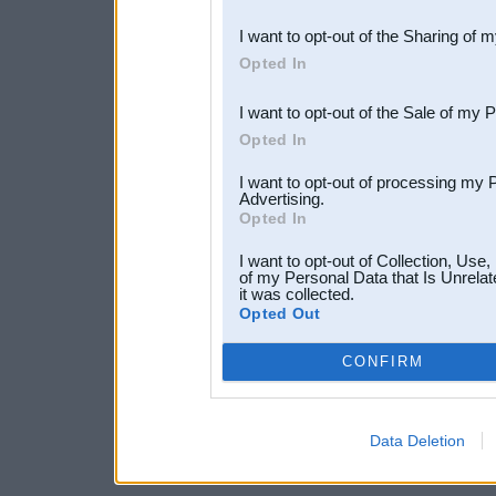
also be disclosed by us to 
I want to opt-out of the Sharing of 
Downstream Participants
th
Opted In
third parties.
I want to opt-out of the Sale of my 
Opted In
I want to opt-out of processing my 
Advertising.
Opted In
I want to opt-out of Collection, Use
of my Personal Data that Is Unrelat
it was collected.
Opted Out
CONFIRM
Data Deletion