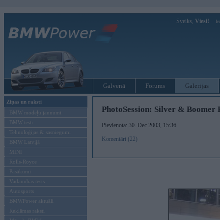
Sveiks,
Viesi!
Ie
Galvenā
Forums
Galerijas
Ziņas un raksti
PhotoSession: Silver & Boome
BMW modeļu jaunumi
BMW testi
Pievienota: 30. Dec 2003, 15:36
Tehnoloģijas & sasniegumi
Komentāri (22)
BMW Latvijā
MINI
Rolls-Royce
Pasākumi
Vadāmības tests
Autosports
BMWPower aktuāli
Reklāmas raksti