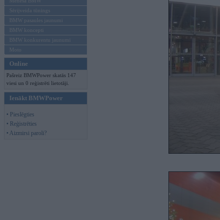
Mēneša BMW
Sērijveida tūnings
BMW pasaules jaunumi
BMW koncepti
BMW konkurentu jaunumi
Moto
Online
Pašreiz BMWPower skatās 147
viesi un 0 reģistrēti lietotāji.
Ienākt BMWPower
• Pieslēgties
• Reģistrēties
• Aizmirsi paroli?