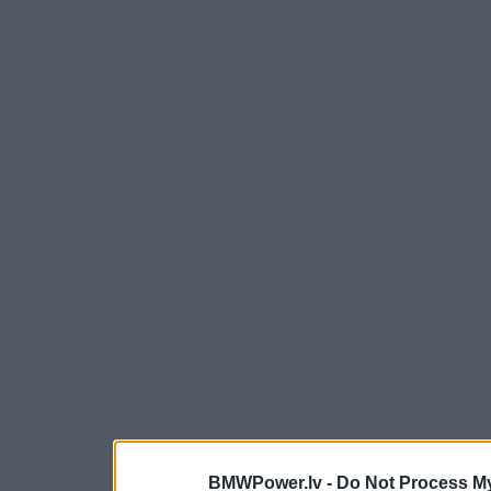
BMWPower.lv -
Do Not Process My