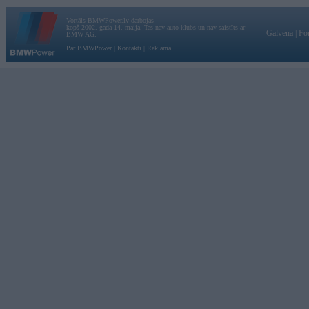
Vortāls BMWPower.lv darbojas
kopš 2002. gada 14. maija. Tas nav auto klubs un nav saistīts ar
Galvena
|
Fo
BMW AG.
Par BMWPower
|
Kontakti
|
Reklāma