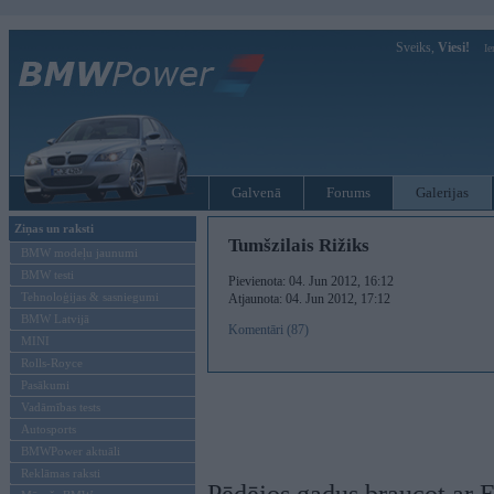
Sveiks,
Viesi!
Ie
Galvenā
Forums
Galerijas
Ziņas un raksti
Tumšzilais Rižiks
BMW modeļu jaunumi
BMW testi
Pievienota: 04. Jun 2012, 16:12
Tehnoloģijas & sasniegumi
Atjaunota: 04. Jun 2012, 17:12
BMW Latvijā
Komentāri (87)
MINI
Rolls-Royce
Pasākumi
Vadāmības tests
Autosports
BMWPower aktuāli
Reklāmas raksti