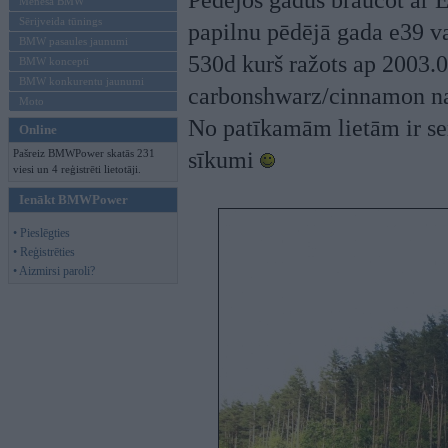
Pēdējos gadus braucot ar 
Mēneša BMW
Sērijveida tūnings
papilnu pēdējā gada e39 v
BMW pasaules jaunumi
530d kurš ražots ap 2003.
BMW koncepti
BMW konkurentu jaunumi
carbonshwarz/cinnamon nap
Moto
No patīkamām lietām ir ser
Online
Pašreiz BMWPower skatās 231
sīkumi
viesi un 4 reģistrēti lietotāji.
Ienākt BMWPower
• Pieslēgties
• Reģistrēties
• Aizmirsi paroli?