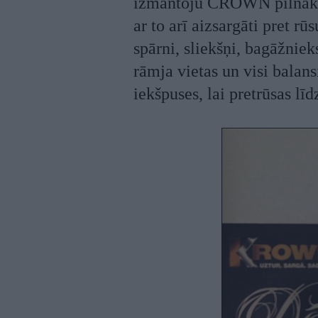
izmantoju CROWN pilnāko 
ar to arī aizsargāti pret rūs
spārni, sliekšņi, bagāžnie
rāmja vietas un visi balans
iekšpuses, lai pretrūsas lī