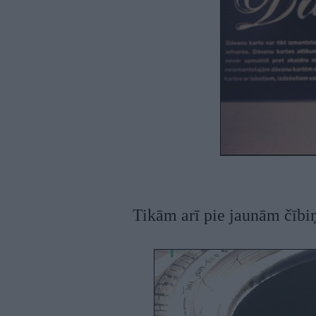
Tikām arī pie jaunām čībi