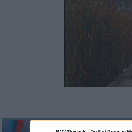
Vortāls BMWPower.lv darbojas
kopš 2002. gada 14. maija. Tas nav auto klubs un nav saistīts ar
Galvena
|
Fo
BMW AG.
BMWPower.lv -
Do Not Process My