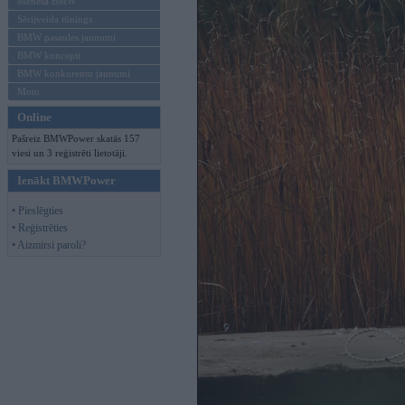
Mēneša BMW
Sērijveida tūnings
BMW pasaules jaunumi
BMW koncepti
BMW konkurentu jaunumi
Moto
Online
Pašreiz BMWPower skatās 157
viesi un 3 reģistrēti lietotāji.
Ienākt BMWPower
• Pieslēgties
• Reģistrēties
• Aizmirsi paroli?