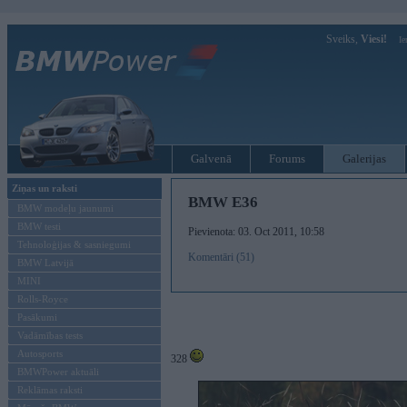
Sveiks,
Viesi!
Ie
Galvenā
Forums
Galerijas
Ziņas un raksti
BMW E36
BMW modeļu jaunumi
BMW testi
Pievienota: 03. Oct 2011, 10:58
Tehnoloģijas & sasniegumi
Komentāri (51)
BMW Latvijā
MINI
Rolls-Royce
Pasākumi
Vadāmības tests
Autosports
328
BMWPower aktuāli
Reklāmas raksti