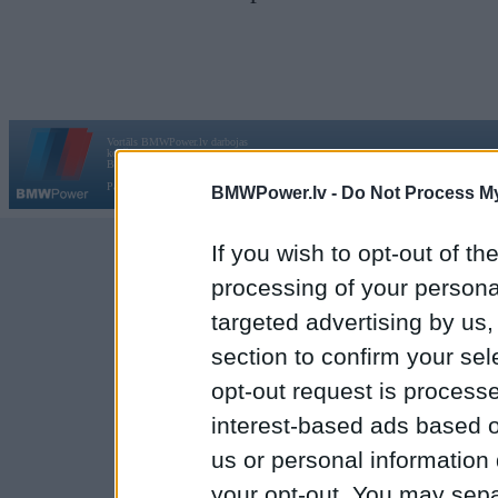
Vortāls BMWPower.lv darbojas
kopš 2002. gada 14. maija. Tas nav auto klubs un nav saistīts ar
Galvena
|
Fo
BMW AG.
Par BMWPower
|
Kontakti
|
Reklāma
BMWPower.lv -
Do Not Process My
If you wish to opt-out of the
processing of your personal
targeted advertising by us
section to confirm your sel
opt-out request is proces
interest-based ads based o
us or personal information d
your opt-out. You may separ