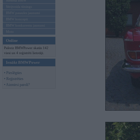
Mēneša BMW
Sērijveida tūnings
BMW pasaules jaunumi
BMW koncepti
BMW konkurentu jaunumi
Moto
Online
Pašreiz BMWPower skatās 142
viesi un 4 reģistrēti lietotāji.
Ienākt BMWPower
• Pieslēgties
• Reģistrēties
• Aizmirsi paroli?