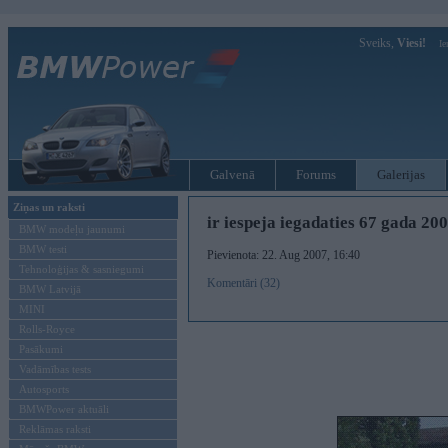
Sveiks,
Viesi!
Ie
Galvenā
Forums
Galerijas
Ziņas un raksti
ir iespeja iegadaties 67 gada 20
BMW modeļu jaunumi
BMW testi
Pievienota: 22. Aug 2007, 16:40
Tehnoloģijas & sasniegumi
Komentāri (32)
BMW Latvijā
MINI
Rolls-Royce
Pasākumi
Vadāmības tests
Autosports
BMWPower aktuāli
Reklāmas raksti