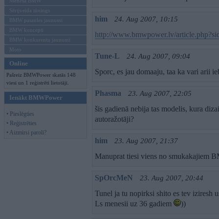
Mēneša BMW
Sērijveida tūnings
him
24. Aug 2007, 10:15
BMW pasaules jaunumi
BMW koncepti
http://www.bmwpower.lv/article.php?s
BMW konkurentu jaunumi
Moto
Tune-L
24. Aug 2007, 09:04
Online
Sporc, es jau domaaju, taa ka vari arii 
Pašreiz BMWPower skatās 148
viesi un 1 reģistrēti lietotāji.
Phasma
23. Aug 2007, 22:05
Ienākt BMWPower
šis gadienā nebija tas modelis, kura diza
• Pieslēgties
autoražotāji?
• Reģistrēties
• Aizmirsi paroli?
him
23. Aug 2007, 21:37
Manuprat tiesi viens no smukakajiem
SpOrcMeN
23. Aug 2007, 20:44
Tunel ja tu nopirksi shito es tev iziresh
Ls menesii uz 36 gadiem
))