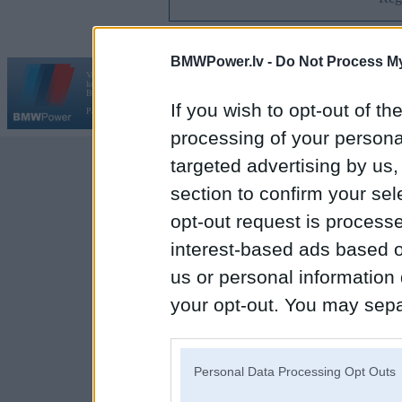
BMWPower.lv -
Do Not Process My
Vortāls BMWPower.lv darbojas
kopš 2002. gada 14. maija. Tas nav auto klubs un nav saistīts ar
Galvena
|
Fo
BMW AG.
If you wish to opt-out of the
Par BMWPower
|
Kontakti
|
Reklāma
processing of your personal
targeted advertising by us
section to confirm your sel
opt-out request is proces
interest-based ads based o
us or personal information d
your opt-out. You may separ
disclosure of your personal
IAB’s list of downstream pa
Personal Data Processing Opt Outs
also be disclosed by us to 