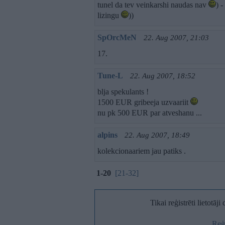
tunel da tev veinkarshi naudas nav
) 
lizingu
))
SpOrcMeN
22. Aug 2007, 21:03
17.
Tune-L
22. Aug 2007, 18:52
blja spekulants !
1500 EUR gribeeja uzvaariit
nu pk 500 EUR par atveshanu ...
alpins
22. Aug 2007, 18:49
kolekcionaariem jau patiks .
1-20
[21-32]
Tikai reģistrēti lietotāj
Reģi