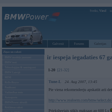
Sveiks,
Viesi!
Ie
Galvenā
Forums
Galerijas
Ziņas un raksti
ir iespeja iegadaties 67 
BMW modeļu jaunumi
BMW testi
Tehnoloģijas & sasniegumi
1-20
[21-32]
BMW Latvijā
MINI
Tune-L
24. Aug 2007, 13:45
Rolls-Royce
Pasākumi
Pie viena rekomendeeju apskatiit arii de
Vadāmības tests
Autosports
http://www.realoem.com/bmw/select.do
BMWPower aktuāli
Reklāmas raksti
Prieksheejais stikls maksaas ap 600 Ls