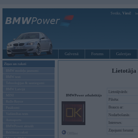
Sveiks,
Viesi!
Ie
Galvenā
Forums
Galerijas
Ziņas un raksti
Lietotāja
BMW modeļu jaunumi
BMW testi
Tehnoloģijas & sasniegumi
BMW Latvijā
Lietotājvārds:
MINI
BMWPower atbalstītājs
Pilsēta:
Rolls-Royce
Braucu ar:
Pasākumi
Vadāmības tests
Nodarbošanās:
Autosports
Intereses:
BMWPower aktuāli
Ziņojumi forumā:
Reklāmas raksti
Offline