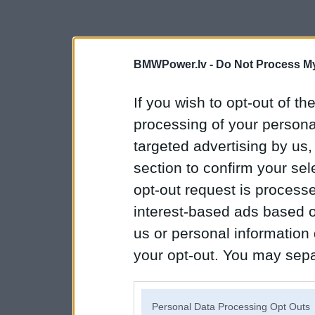
BMWPower.lv -
Do Not Process My
If you wish to opt-out of the
processing of your personal
targeted advertising by us
section to confirm your sel
opt-out request is proces
interest-based ads based o
us or personal information d
your opt-out. You may separ
disclosure of your personal
IAB’s list of downstream pa
Personal Data Processing Opt Outs