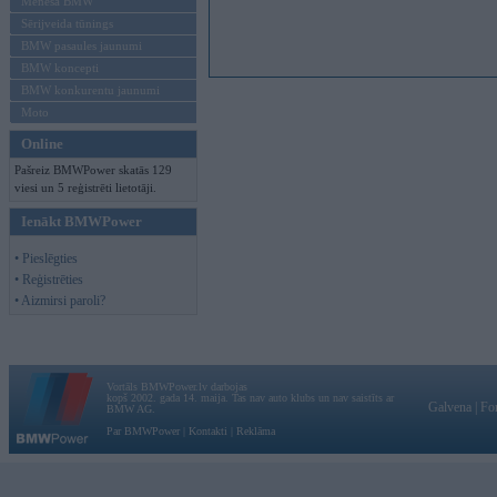
Mēneša BMW
Sērijveida tūnings
BMW pasaules jaunumi
BMW koncepti
BMW konkurentu jaunumi
Moto
Online
Pašreiz BMWPower skatās 129
viesi un 5 reģistrēti lietotāji.
Ienākt BMWPower
• Pieslēgties
• Reģistrēties
• Aizmirsi paroli?
Vortāls BMWPower.lv darbojas
kopš 2002. gada 14. maija. Tas nav auto klubs un nav saistīts ar
Galvena
|
Fo
BMW AG.
Par BMWPower
|
Kontakti
|
Reklāma