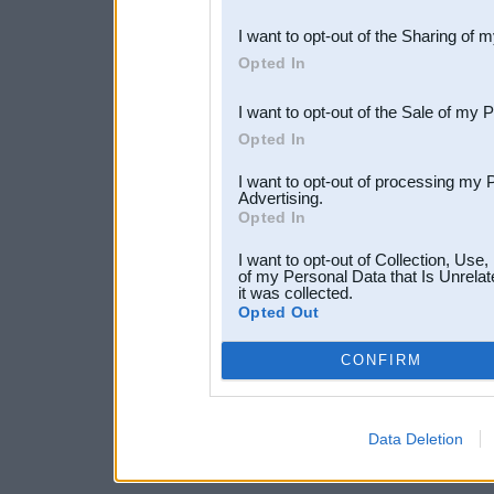
also be disclosed by us to 
I want to opt-out of the Sharing of 
Downstream Participants
th
Opted In
third parties.
I want to opt-out of the Sale of my 
Opted In
I want to opt-out of processing my 
Advertising.
Opted In
I want to opt-out of Collection, Use
of my Personal Data that Is Unrelat
it was collected.
Opted Out
CONFIRM
Data Deletion