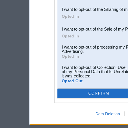
also be disclosed by us to 
I want to opt-out of the Sharing of 
Downstream Participants
th
Opted In
third parties.
I want to opt-out of the Sale of my 
Opted In
I want to opt-out of processing my 
Advertising.
Opted In
I want to opt-out of Collection, Use
of my Personal Data that Is Unrelat
it was collected.
Opted Out
CONFIRM
Data Deletion