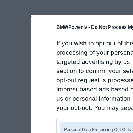
BMWPower.lv -
Do Not Process My
If you wish to opt-out of the
processing of your personal
targeted advertising by us
section to confirm your sel
opt-out request is proces
interest-based ads based o
us or personal information d
your opt-out. You may separ
disclosure of your personal
IAB’s list of downstream pa
Personal Data Processing Opt Outs