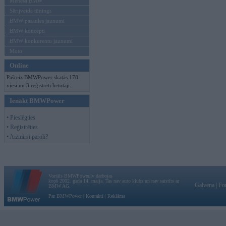
Mēneša BMW
Sērijveida tūnings
BMW pasaules jaunumi
BMW koncepti
BMW konkurentu jaunumi
Moto
Online
Pašreiz BMWPower skatās 178
viesi un 3 reģistrēti lietotāji.
Ienākt BMWPower
• Pieslēgties
• Reģistrēties
• Aizmirsi paroli?
Vortāls BMWPower.lv darbojas
kopš 2002. gada 14. maija. Tas nav auto klubs un nav saistīts ar
Galvena
|
Fo
BMW AG.
Par BMWPower
|
Kontakti
|
Reklāma