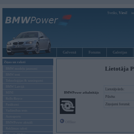
Sveiks,
Viesi!
Ie
Galvenā
Forums
Galerijas
Ziņas un raksti
Lietotāja 
BMW modeļu jaunumi
BMW testi
Tehnoloģijas & sasniegumi
BMW Latvijā
Lietotājvārds:
MINI
BMWPower atbalstītājs
Pilsēta:
Rolls-Royce
Ziņojumi forumā:
Pasākumi
Vadāmības tests
Autosports
Offline
BMWPower aktuāli
Reklāmas raksti