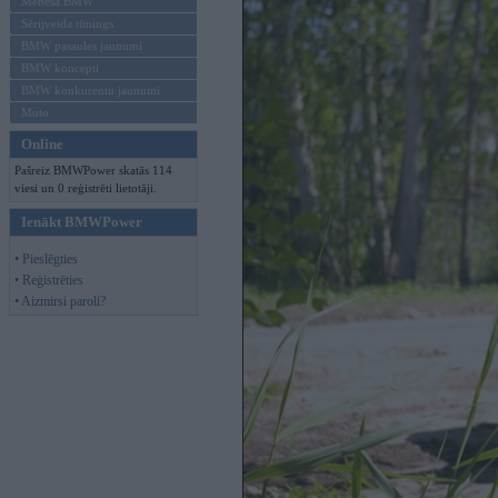
Mēneša BMW
Sērijveida tūnings
BMW pasaules jaunumi
BMW koncepti
BMW konkurentu jaunumi
Moto
Online
Pašreiz BMWPower skatās 114
viesi un 0 reģistrēti lietotāji.
Ienākt BMWPower
• Pieslēgties
• Reģistrēties
• Aizmirsi paroli?