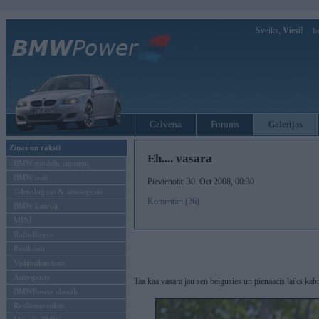
Sveiks,
Viesi!
Ie
Galvenā
Forums
Galerijas
Ziņas un raksti
Eh.... vasara
BMW modeļu jaunumi
BMW testi
Pievienota: 30. Oct 2008, 00:30
Tehnoloģijas & sasniegumi
Komentāri (26)
BMW Latvijā
MINI
Rolls-Royce
Pasākumi
Vadāmības tests
Autosports
Taa kaa vasara jau sen beigusies un pienaacis laiks kabr
BMWPower aktuāli
Reklāmas raksti