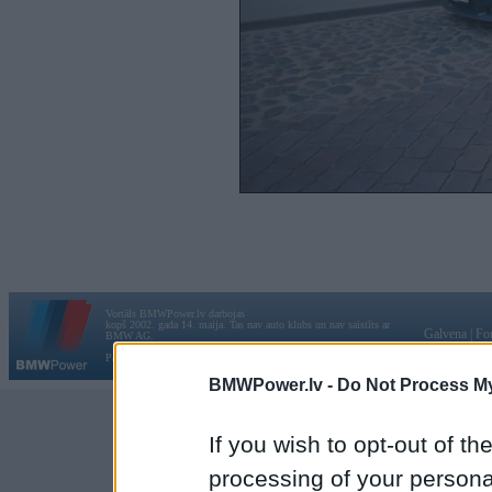
Vortāls BMWPower.lv darbojas
kopš 2002. gada 14. maija. Tas nav auto klubs un nav saistīts ar
Galvena
|
Fo
BMW AG.
Par BMWPower
|
Kontakti
|
Reklāma
BMWPower.lv -
Do Not Process My
If you wish to opt-out of the
processing of your personal