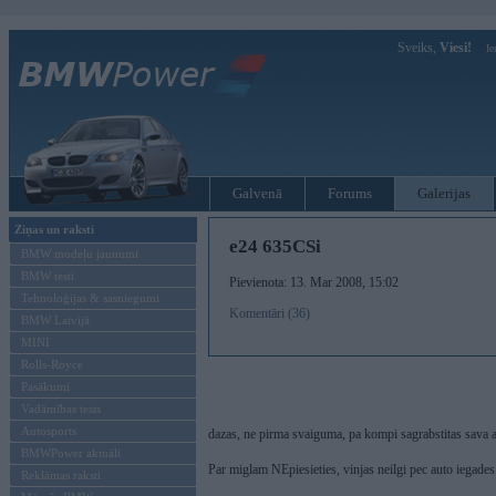
Sveiks,
Viesi!
Ie
Galvenā
Forums
Galerijas
Ziņas un raksti
e24 635CSi
BMW modeļu jaunumi
BMW testi
Pievienota: 13. Mar 2008, 15:02
Tehnoloģijas & sasniegumi
Komentāri (36)
BMW Latvijā
MINI
Rolls-Royce
Pasākumi
Vadāmības tests
Autosports
dazas, ne pirma svaiguma, pa kompi sagrabstitas sava a
BMWPower aktuāli
Par miglam NEpiesieties, vinjas neilgi pec auto iegades
Reklāmas raksti