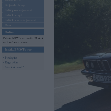
Mēneša BMW
Sērijveida tūnings
BMW pasaules jaunumi
BMW koncepti
BMW konkurentu jaunumi
Moto
Online
Pašreiz BMWPower skatās 99 viesi
un 0 reģistrēti lietotāji.
Ienākt BMWPower
• Pieslēgties
• Reģistrēties
• Aizmirsi paroli?