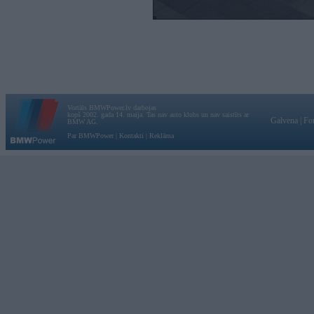
Vortāls BMWPower.lv darbojas
kopš 2002. gada 14. maija. Tas nav auto klubs un nav saistīts ar
Galvena
|
Fo
BMW AG.
Par BMWPower
|
Kontakti
|
Reklāma