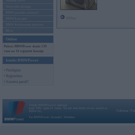
Mēneša BMW
Sērijveida tūnings
BMW pasaules jaunumi
Offline
BMW koncepti
BMW konkurentu jaunumi
Moto
Online
Pašreiz BMWPower skatās 139
viesi un 10 reģistrēti lietotāji.
Ienākt BMWPower
• Pieslēgties
• Reģistrēties
• Aizmirsi paroli?
Vortāls BMWPower.lv darbojas
kopš 2002. gada 14. maija. Tas nav auto klubs un nav saistīts ar
Galvena
|
Fo
BMW AG.
Par BMWPower
|
Kontakti
|
Reklāma