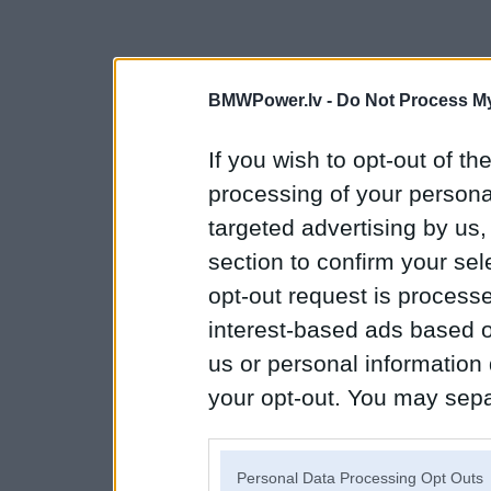
BMWPower.lv -
Do Not Process My
If you wish to opt-out of the
processing of your personal
targeted advertising by us
section to confirm your sel
opt-out request is proces
interest-based ads based o
us or personal information d
your opt-out. You may separ
disclosure of your personal
IAB’s list of downstream pa
Personal Data Processing Opt Outs