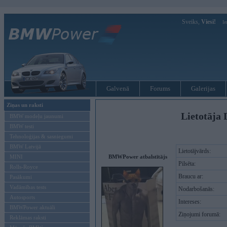
Sveiks,
Viesi!
Ie
Galvenā
Forums
Galerijas
Ziņas un raksti
Lietotāja 
BMW modeļu jaunumi
BMW testi
Tehnoloģijas & sasniegumi
BMW Latvijā
Lietotājvārds:
MINI
BMWPower atbalstītājs
Pilsēta:
Rolls-Royce
Braucu ar:
Pasākumi
Vadāmības tests
Nodarbošanās:
Autosports
Intereses:
BMWPower aktuāli
Ziņojumi forumā:
Reklāmas raksti