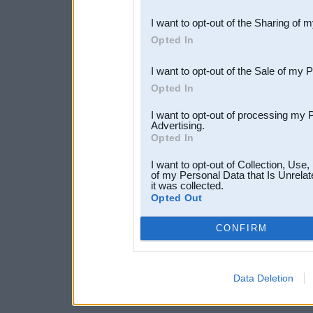
also be disclosed by us to 
I want to opt-out of the Sharing of 
Downstream Participants
th
Opted In
third parties.
I want to opt-out of the Sale of my 
Opted In
I want to opt-out of processing my 
Advertising.
Opted In
I want to opt-out of Collection, Use
of my Personal Data that Is Unrelat
it was collected.
Opted Out
CONFIRM
Data Deletion