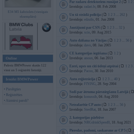
Par radaru detektoriem runājot 2
(
1
2
Izveidoja:
radari.lv
, 08. Feb 2008
E34 M5 kabriolets (vienīgais
Un tā strādā policija
(
1
2
3
...
262
)
eksemplārs)
Izveidoja:
edzulis
, 01. Jun 2008
Jautājumi par CSN
(
1
2
3
...
32
)
Izveidoja:
xcio
, 09. Aug 2015
Auto dzīšana no Vācijas
(
1
2
3
...
56
)
Izveidoja:
davo
, 08. Jan 2005
CE kategorijas iegūšana
(
1
2
)
Online
Izveidoja:
anoun
, 06. Jan 2013
Pašreiz BMWPower skatās 122
Ezeri, upes un citi ūdeņi atpūtai
(
1
2
3
.
viesi un 5 reģistrēti lietotāji.
Izveidoja:
Pacoo
, 30. Jun 2010
Ienākt BMWPower
Auto reģistrācija
(
1
2
3
...
40
)
Izveidoja:
FlYiNG
, 28. Sep 2004
• Pieslēgties
Sodi par ātruma pārsniegšanu Latvijā
(
• Reģistrēties
Izveidoja:
konussib
, 04. Aug 2010
• Aizmirsi paroli?
Netrafarētie CP auto
(
1
2
3
...
56
)
Izveidoja:
SteelRat
, 18. Jun 2007
2. kategorijas pārbūve
Izveidoja:
NRGdrinkSpeed0
, 18. Aug 2021
Pieredze, padomi, saskarsme ar CP 5
(