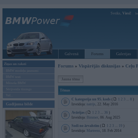
Sveiks,
Viesi!
Ie
Galvenā
Forums
Galerijas
Ziņas un raksti
Forums
»
Vispārējās diskusijas
»
Ceļu P
BMW modeļu jaunumi
BMW testi
Jauna tēma
Mēneša BMW
Sērijveida tūnings
Tēmas
Vel...
C kategorija un 95. kods
(
1
2
3
...
8
)
Gadījuma bilde
Izveidoja:
natrijs
, 22. May 2016
Avārijas
(
1
2
3
...
36
)
Izveidoja:
Bimmer
, 06. Aug 2025
Sodi no ārvalstīm
(
1
2
3
...
19
)
Izveidoja:
Marteens
, 18. Feb 2014