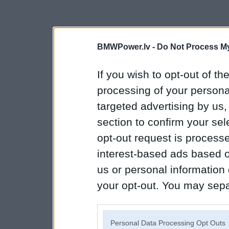
BMWPower.lv -
Do Not Process My
If you wish to opt-out of the
processing of your personal
targeted advertising by us
section to confirm your sel
opt-out request is proces
interest-based ads based o
us or personal information d
your opt-out. You may separ
disclosure of your personal
IAB’s list of downstream pa
Personal Data Processing Opt Outs