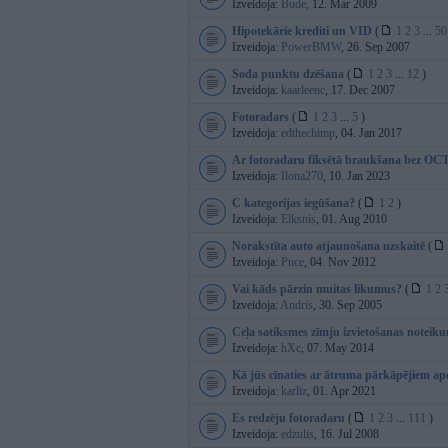
Izveidoja:
Bude
, 12. Mar 2009
Hipotekārie krediti un VID
(
1
2
3
...
50
Izveidoja:
PowerBMW
, 26. Sep 2007
Soda punktu dzēšana
(
1
2
3
...
12
)
Izveidoja:
kaarleenc
, 17. Dec 2007
Fotoradars
(
1
2
3
...
5
)
Izveidoja:
edthechimp
, 04. Jan 2017
Ar fotoradaru fiksētā braukšana bez OC
Izveidoja:
Ilona270
, 10. Jan 2023
C kategorijas iegūšana?
(
1
2
)
Izveidoja:
Elksnis
, 01. Aug 2010
Norakstīta auto atjaunošana uzskaitē
(
Izveidoja:
Puce
, 04. Nov 2012
Vai kāds pārzin muitas likumus?
(
1
2
Izveidoja:
Andris
, 30. Sep 2005
Ceļa satiksmes zīmju izvietošanas noteik
Izveidoja:
hXc
, 07. May 2014
Kā jūs cīnaties ar ātruma pārkāpējiem ap
Izveidoja:
karliz
, 01. Apr 2021
Es redzēju fotoradaru
(
1
2
3
...
111
)
Izveidoja:
edzulis
, 16. Jul 2008