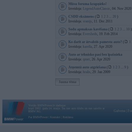
Mūsu foruma krapņieks!
Izveidoja:
LegendAutoClassic
, 04. Nov 2020
CSDD eksāmens
(
1
2
3
...
20
)
Izveidoja:
sranijs
, 11. Dec 2011
Sodu apmaksas kavēšana
(
1
2
3
...
10
)
Izveidoja:
Eversheds
, 19. Feb 2014
Ko darīt ar ārvalstīs pamestu auto?
(
1
Izveidoja:
karella
, 27. Apr 2020
Auto ar tehnisko pasi bez īpašnieka
Izveidoja:
qmer
, 26. Apr 2020
Atņemtā auto atgriešana
(
1
2
3
...
9
)
Izveidoja:
hralis
, 29. Jan 2009
Jauna tēma
Vortāls BMWPower.lv darbojas
kopš 2002. gada 14. maija. Tas nav auto klubs un nav saistīts ar
Galvena
|
Fo
BMW AG.
Par BMWPower
|
Kontakti
|
Reklāma