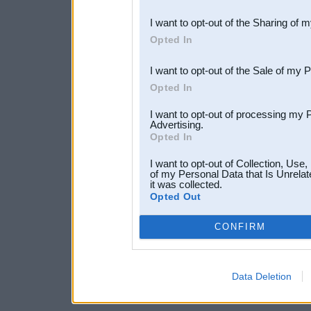
also be disclosed by us to 
I want to opt-out of the Sharing of 
Downstream Participants
th
Opted In
third parties.
I want to opt-out of the Sale of my 
Opted In
I want to opt-out of processing my 
Advertising.
Opted In
I want to opt-out of Collection, Use
of my Personal Data that Is Unrelat
it was collected.
Opted Out
CONFIRM
Data Deletion