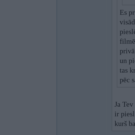
Es pr
visād
piesl
filmē
privā
un pi
tas k
pēc 
Ja Tev
ir pies
kurš b