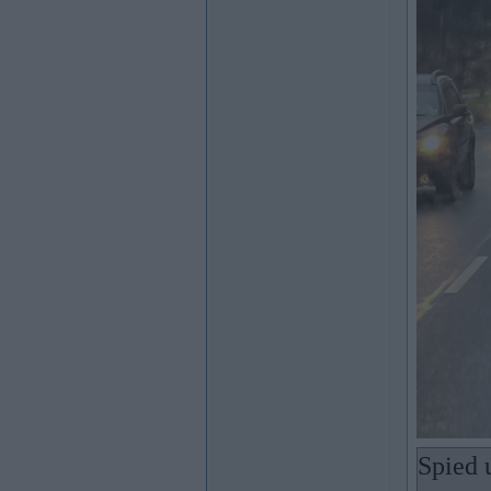
Spied u