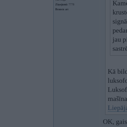
Kamer
Ziņojumi:
7778
Braucu ar:
krus
signā
pedan
jau 
sastr
Kā bil
luksof
Luksof
mašīna,
Liepāj
OK, gais