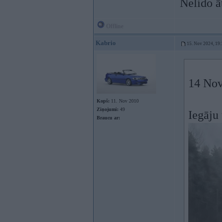
Nelido ā
Offline
Kabrio
15. Nov 2024, 19
14 Nov
Kopš:
11. Nov 2010
Ziņojumi:
49
Iegāju 
Braucu ar: