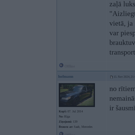
zaļā luk
"Aizlieg
vietā, ja
var piesp
brauktuv
transpor
Offline
hofmann
15. Nov 2024, 21
no rītiem
nemainās.
ir šausm
Kopš:
07. Jul 2014
No:
Rīga
Ziņojumi:
139
Braucu ar:
Saab, Mercedes