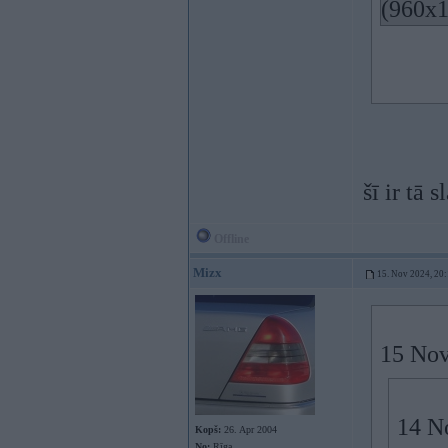
(960x
šī ir tā
Offline
Mizx
15. Nov 2024, 20
15 Nov
14 N
Kopš:
26. Apr 2004
No:
Rīga