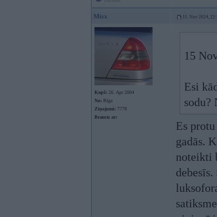
Offline
Mizx
15. Nov 2024, 22
15 Nov
Esi kā
Kopš:
26. Apr 2004
sodu? 
No:
Rīga
Ziņojumi:
7778
Braucu ar:
Es protu
gadās. K
noteikti 
debesīs.
luksofor
satiksme