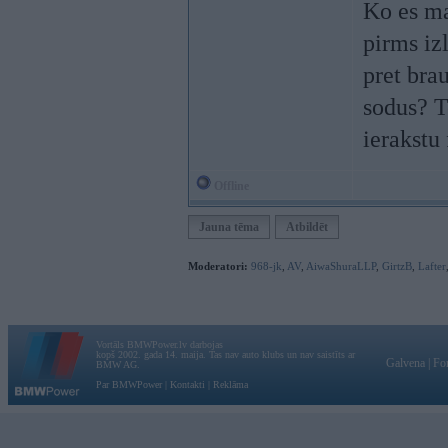
Ko es ma
pirms izl
pret brau
sodus? T
ierakstu
Offline
Jauna tēma
Atbildēt
Moderatori:
968-jk
,
AV
,
AiwaShuraLLP
,
GirtzB
,
Lafter
Vortāls BMWPower.lv darbojas
kopš 2002. gada 14. maija. Tas nav auto klubs un nav saistīts ar
Galvena
|
Fo
BMW AG.
Par BMWPower
|
Kontakti
|
Reklāma