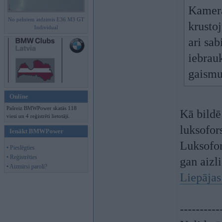
Kamera
No pelniem atdzimis E36 M3 GT
krusto
Individual
ari sab
iebrauk
gaismu
Online
Pašreiz BMWPower skatās 118
Kā bildē
viesi un 4 reģistrēti lietotāji.
luksofor
Ienākt BMWPower
Luksofor
• Pieslēgties
• Reģistrēties
gan aizli
• Aizmirsi paroli?
Liepāja
----------