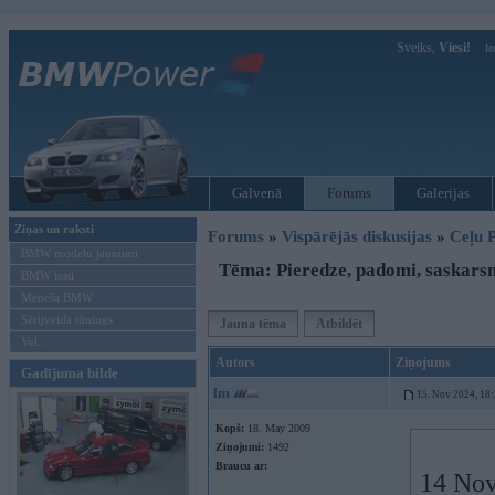
Sveiks,
Viesi!
Ie
Galvenā
Forums
Galerijas
Ziņas un raksti
Forums
»
Vispārējās diskusijas
»
Ceļu P
BMW modeļu jaunumi
Tēma: Pieredze, padomi, saskars
BMW testi
Mēneša BMW
Sērijveida tūnings
Jauna tēma
Atbildēt
Vel...
Autors
Ziņojums
Gadījuma bilde
lm
15. Nov 2024, 18
Kopš:
18. May 2009
Ziņojumi:
1492
Braucu ar:
14 Nov