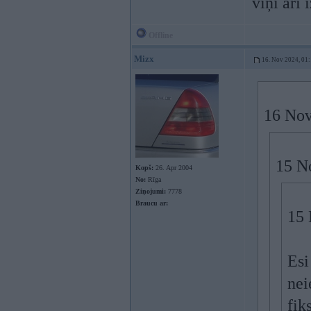
viņi arī
Offline
Mizx
16. Nov 2024, 01
16 Nov
15 N
Kopš:
26. Apr 2004
No:
Rīga
Ziņojumi:
7778
Braucu ar:
15 
Esi
nei
fik