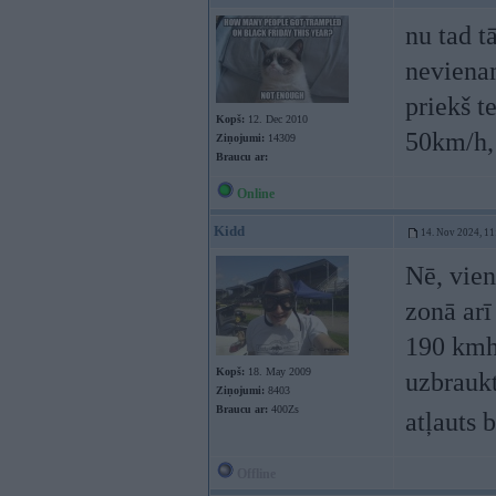
nu tad t
nevienam
priekš t
Kopš:
12. Dec 2010
50km/h,
Ziņojumi:
14309
Braucu ar:
Online
Kidd
14. Nov 2024, 11
Nē, vien
zonā arī
190 kmh.
Kopš:
18. May 2009
uzbraukt
Ziņojumi:
8403
Braucu ar:
400Zs
atļauts 
Offline