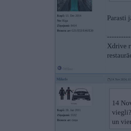
Kopš:
13. Dec 2014
Parasti j
No:
Rīga
Ziņojumi:
8414
Braucu ar:
G31/E53/E46/E39
----------
Xdrive r
restaurā
Offline
Mikels
14. Nov 2024, 11
14 No
Kopš:
28. Jan 2011
viegli
Ziņojumi:
5532
un vie
Braucu ar:
cieņu