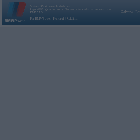
Vortāls BMWPower.lv darbojas
kopš 2002. gada 14. maija. Tas nav auto klubs un nav saistīts ar
Galvena
|
Fo
BMW AG.
Par BMWPower
|
Kontakti
|
Reklāma