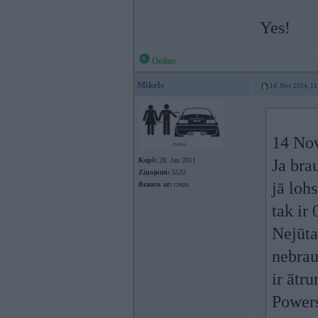
Yes!
Online
Mikels
14. Nov 2024, 11
14 No
Kopš:
28. Jan 2011
Ja bra
Ziņojumi:
5532
jā loh
Braucu ar:
cieņu
tak ir
Nejūta
nebrau
ir ātr
Powers