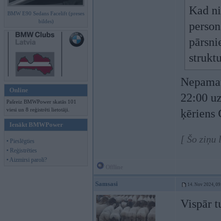
Kad ni
BMW E90 Sedans Facelift (preses
bildes)
person
pārsni
strukt
Nepamat
Online
22:00 uz
Pašreiz BMWPower skatās 101
viesi un 8 reģistrēti lietotāji.
ķēriens
Ienākt BMWPower
[ Šo ziņu
• Pieslēgties
• Reģistrēties
• Aizmirsi paroli?
Offline
Samsasi
14. Nov 2024, 09
Vispār t