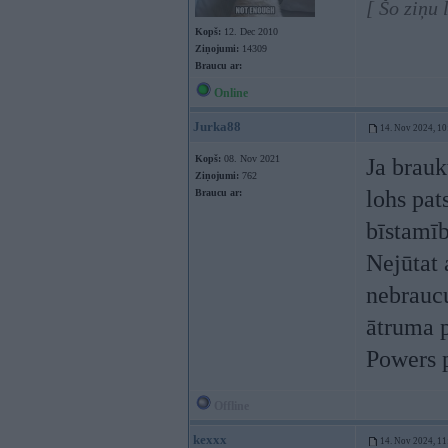
[ Šo ziņu
Kopš:
12. Dec 2010
Ziņojumi:
14309
Braucu ar:
Online
Jurka88
14. Nov 2024, 10
Kopš:
08. Nov 2021
Ja brauk
Ziņojumi:
762
lohs pat
Braucu ar:
bīstamī
Nejūtat 
nebraucu
ātruma 
Powers p
Offline
kexxx
14. Nov 2024, 11