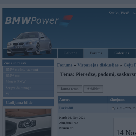
Sveiks,
Viesi!
Ie
Galvenā
Forums
Galerijas
Ziņas un raksti
Forums
»
Vispārējās diskusijas
»
Ceļu P
BMW modeļu jaunumi
Tēma: Pieredze, padomi, saskars
BMW testi
Mēneša BMW
Sērijveida tūnings
Jauna tēma
Atbildēt
Vel...
Autors
Ziņojums
Gadījuma bilde
Jurka88
14. Nov 2024, 09
Kopš:
08. Nov 2021
Ziņojumi:
762
Braucu ar:
14 No