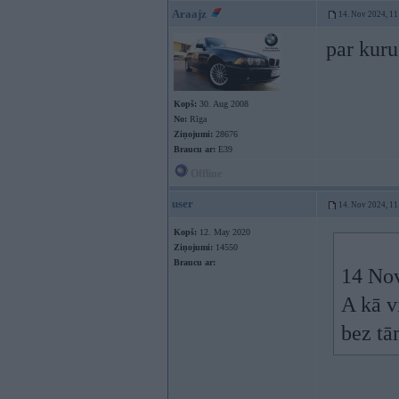
Araajz
14. Nov 2024, 11
par kuru
Kopš:
30. Aug 2008
No:
Rīga
Ziņojumi:
28676
Braucu ar:
E39
Offline
user
14. Nov 2024, 11
Kopš:
12. May 2020
Ziņojumi:
14550
Braucu ar:
14 No
A kā v
bez tā