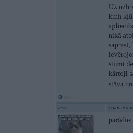
Uz uzbra
kmh kļūd
apliecīb
nikā atb
saprast, 
ievērojo
stumt de
kārtoji 
stāva un
Offline
kexxx
14. Nov 2024, 10
parādiet