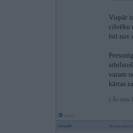
Vispār i
cilvēku 
īsti nav 
Personīg
atbilsto
varam no
kārtas r
[ Šo ziņu
Offline
Jurka88
14. Nov 2024, 11