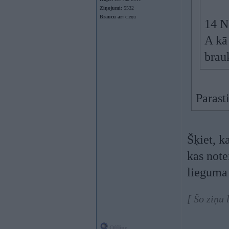
Ziņojumi:
5532
Braucu ar:
cieņu
14 N
A kā 
brau
Parasti
Šķiet, k
kas note
lieguma 
[ Šo ziņu
Offline