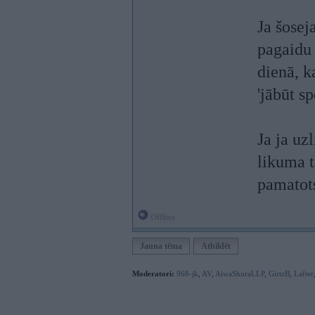
Ja šosej
pagaidu 
dienā, k
'jābūt s
Ja ja uz
likuma t
pamatots
Offline
Jauna tēma
Atbildēt
Moderatori:
968-jk
,
AV
,
AiwaShuraLLP
,
GirtzB
,
Lafter