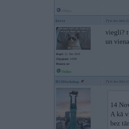
Offline
kexxx
14. Nov 2024, 11
viegli? 
un viena
Kopš:
12. Dec 2010
Ziņojumi:
14309
Braucu ar:
Online
RSAWorkshop
14. Nov 2024, 11
14 No
A kā v
bez tā