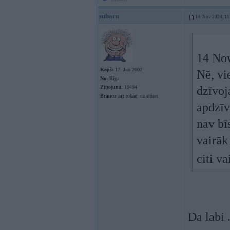
subaru
14. Nov 2024, 11
14 No
Kopš:
17. Jun 2002
Nē, vi
No:
Rīga
Ziņojumi:
10494
dzīvoj
Braucu ar:
rokām uz stūres
apdzīv
nav bī
vairāk
citi v
Da labi 