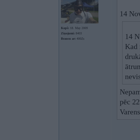
14 No
Kopš:
18. May 2009
Ziņojumi:
8403
14 N
Braucu ar:
400Zs
Kad 
druk
ātru
nevis
Nepama
pēc 22
Varens