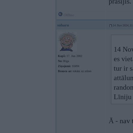
prasījis.
Offline
subaru
14. Nov 2024, 11
14 No
Kopš:
17. Jun 2002
es vie
No:
Rīga
Ziņojumi:
10494
tur ir
Braucu ar:
rokām uz stūres
attālu
random
Līniju
Ā - nav 