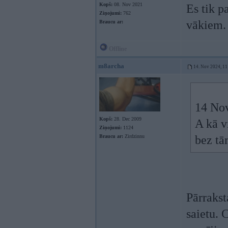
Kopš:
08. Nov 2021
Es tik p
Ziņojumi:
762
vākiem.
Braucu ar:
Offline
m8archa
14. Nov 2024, 11
14 No
Kopš:
28. Dec 2009
A kā v
Ziņojumi:
1124
Braucu ar:
Zirdzinnu
bez tā
Pārrakst
saietu. 