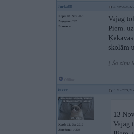
Jurka88
13. Nov 2024, 22:
Kopš:
08. Nov 2021
Vajag tol
Ziņojumi:
762
Piem. uz
Braucu ar:
Ķekavas 
skolām u
[ Šo ziņu 
Offline
kexxx
13. Nov 2024, 22:
13 Nov
Vajag t
Kopš:
12. Dec 2010
Ziņojumi:
14309
Piem. u