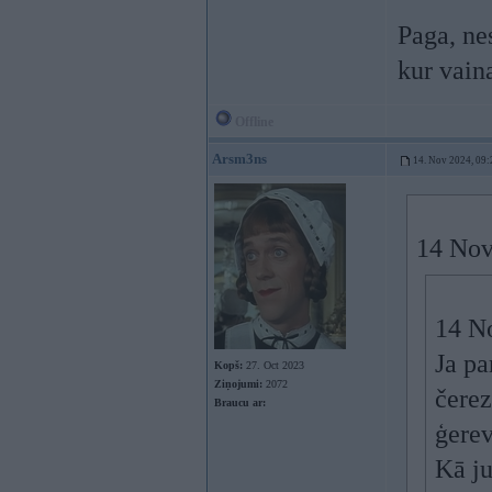
Paga, nes
kur vai
Offline
Arsm3ns
14. Nov 2024, 09:
14 Nov
14 N
Ja pa
Kopš:
27. Oct 2023
Ziņojumi:
2072
čerez
Braucu ar:
ģerev
Kā ju