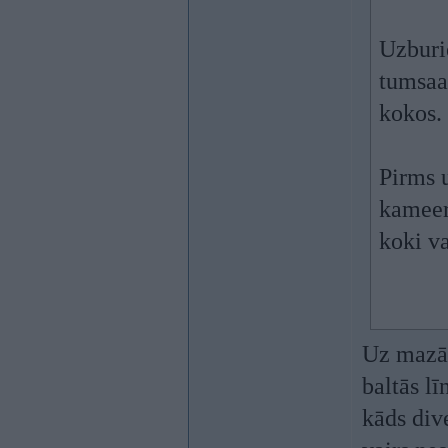
Uzburie
tumsaa
kokos.
Pirms u
kameer
koki va
Uz mazāk
baltās lī
kāds dive