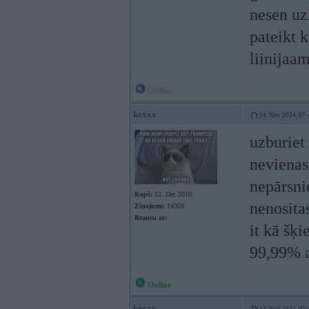
nesen uz
pateikt 
liinijaam
Offline
kexxx
14. Nov 2024, 07:
uzburiet 
nevienas
nepārsni
Kopš:
12. Dec 2010
nenosita
Ziņojumi:
14309
Braucu ar:
it kā šķi
99,99% a
Online
kexxx