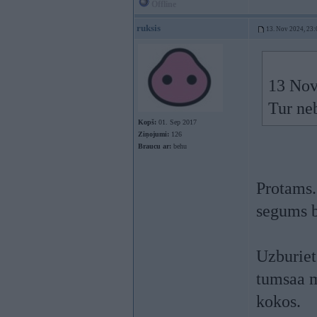
Offline
ruksis
13. Nov 2024, 23:
13 Nov
Tur neb
Kopš:
01. Sep 2017
Ziņojumi:
126
Braucu ar:
behu
Protams. 
segums be
Uzburiet
tumsaa m
kokos.