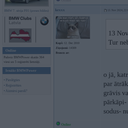
Offline
kexxx
BMW 7. sērija F01 (preses bildes)
13. Nov 2024, 22:
13 Nov
Tur neb
Kopš:
12. Dec 2010
Ziņojumi:
14309
Online
Braucu ar:
Pašreiz BMWPower skatās 364
viesi un 5 reģistrēti lietotāji.
Ienākt BMWPower
o jā, kat
• Pieslēgties
par ātrā
• Reģistrēties
• Aizmirsi paroli?
grāvis va
pārkāpi-
sodus- n
Online