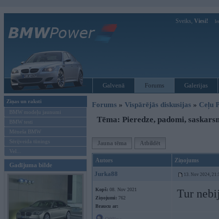
Sveiks,
Viesi!
Ie
Galvenā
Forums
Galerijas
Ziņas un raksti
Forums
»
Vispārējās diskusijas
»
Ceļu P
BMW modeļu jaunumi
Tēma: Pieredze, padomi, saskars
BMW testi
Mēneša BMW
Sērijveida tūnings
Jauna tēma
Atbildēt
Vel...
Autors
Ziņojums
Gadījuma bilde
Jurka88
13. Nov 2024, 21:
Kopš:
08. Nov 2021
Tur nebi
Ziņojumi:
762
Braucu ar: