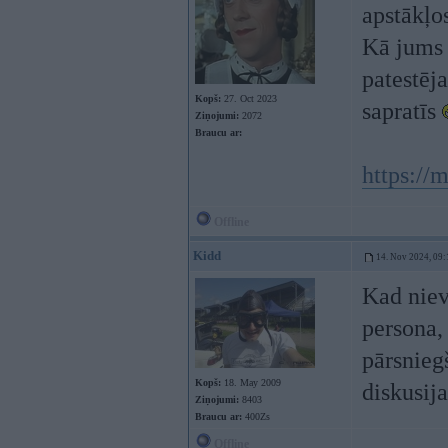
apstākļos
Kā jums u
patestēj
Kopš:
27. Oct 2023
sapratīs
Ziņojumi:
2072
Braucu ar:
https:/
Offline
Kidd
14. Nov 2024, 09:
Kad niev
persona,
pārsnieg
Kopš:
18. May 2009
diskusij
Ziņojumi:
8403
Braucu ar:
400Zs
Offline