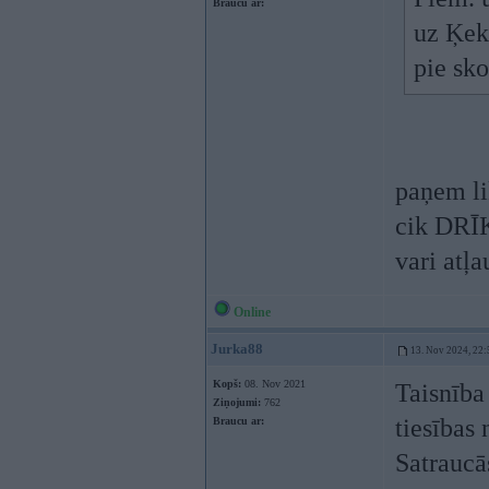
Braucu ar:
uz Ķeka
pie sk
paņem li
cik DRĪK
vari atļa
Online
Jurka88
13. Nov 2024, 22:
Kopš:
08. Nov 2021
Taisnība 
Ziņojumi:
762
tiesības 
Braucu ar:
Satraucās