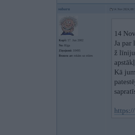
subaru
14. Nov 2024, 09:
14 Nov
Kopš:
17. Jun 2002
Ja par 
No:
Rīga
Ziņojumi:
10495
ž līnij
Braucu ar:
rokām uz stūres
apstākļ
Kā jums
patestē
saprat
https: