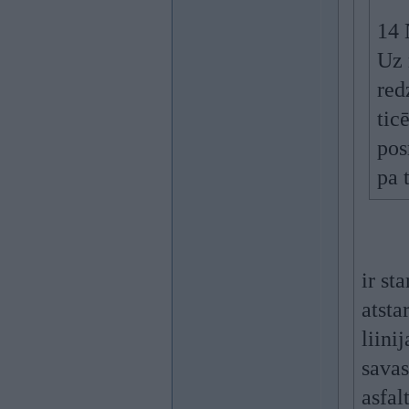
14 
Uz 
red
tic
pos
pa 
ir st
atsta
liini
savas
asfal