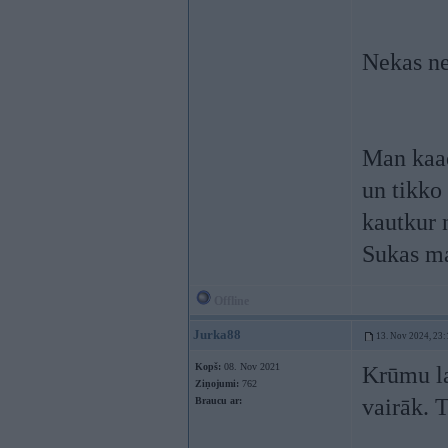
Nekas ne
Man kaad
un tikko
kautkur 
Sukas ma
Offline
Jurka88
13. Nov 2024, 23:
Kopš:
08. Nov 2021
Krūmu lai
Ziņojumi:
762
vairāk. 
Braucu ar: