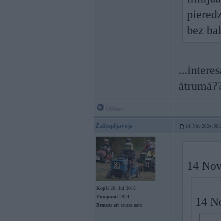
pieredz
bez bal
...intere
ātrumā?
Offline
Zalespljavejs
14. Nov 2024, 08:
14 Nov
Kopš:
28. Jul 2015
Ziņojumi:
2924
14 N
Braucu ar:
tautas auto