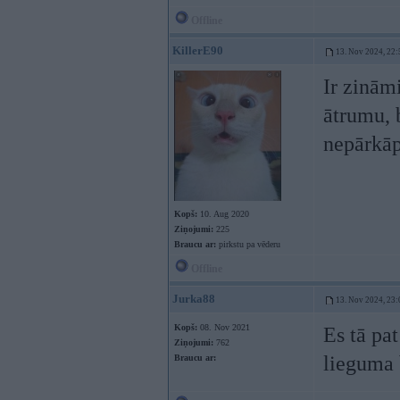
Offline
KillerE90
13. Nov 2024, 22:
Ir zināmi
ātrumu, 
nepārkā
Kopš:
10. Aug 2020
Ziņojumi:
225
Braucu ar:
pirkstu pa vēderu
Offline
Jurka88
13. Nov 2024, 23:
Kopš:
08. Nov 2021
Es tā pa
Ziņojumi:
762
lieguma
Braucu ar: