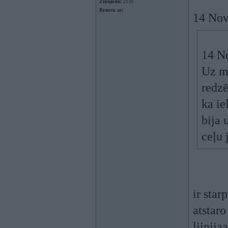
Ziņojumi:
2120
Braucu ar:
14 Nov
14 N
Uz m
redzē
ka ie
bija 
ceļu 
ir star
atstaro
liinija