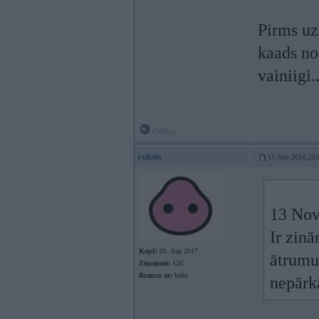
Pirms uzz
kaads no
vainiigi.
Offline
ruksis
13. Nov 2024, 23:
13 Nov
Ir zinā
Kopš:
01. Sep 2017
ātrumu,
Ziņojumi:
126
Braucu ar:
behu
nepārk