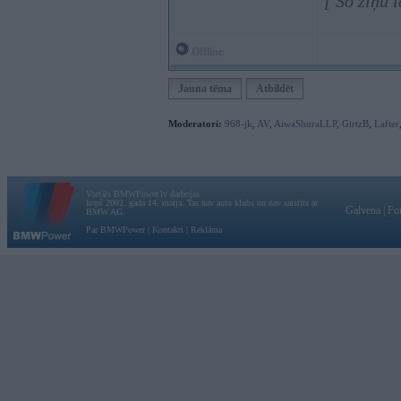
[ Šo ziņu 
Offline
Jauna tēma
Atbildēt
Moderatori:
968-jk
,
AV
,
AiwaShuraLLP
,
GirtzB
,
Lafter
Vortāls BMWPower.lv darbojas
kopš 2002. gada 14. maija. Tas nav auto klubs un nav saistīts ar
Galvena
|
Fo
BMW AG.
Par BMWPower
|
Kontakti
|
Reklāma