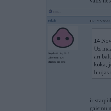
vairs nes
Offline
ruksis
14. Nov 2024, 03:
14 Nov
Uz maz
Kopš:
01. Sep 2017
arī bal
Ziņojumi:
126
Braucu ar:
behu
kokā, j
līnijas
ir starpi
gaismu u