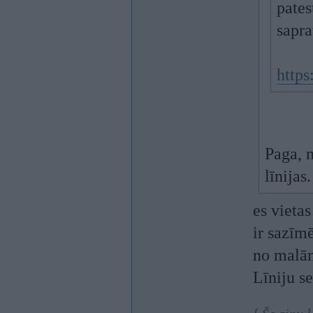
pates
sapra
http
Paga, n
līnijas
es vietas
ir sazīm
no malām
Līniju s