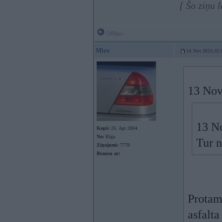
[ Šo ziņu 
Offline
Mizx
14. Nov 2024, 02:
13 Nov
13 N
Kopš:
26. Apr 2004
No:
Rīga
Tur n
Ziņojumi:
7778
Braucu ar:
Protams
asfalta