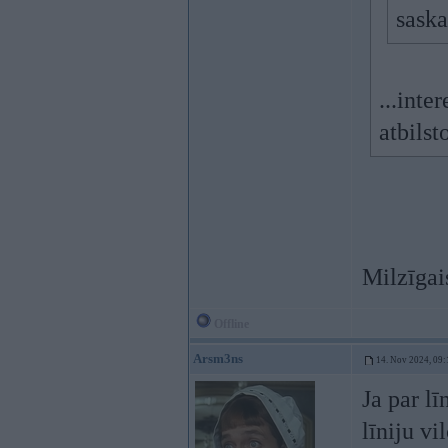
saskat
...inte
atbils
Milzīgai
Offline
Arsm3ns
14. Nov 2024, 09:
Ja par lī
līniju v