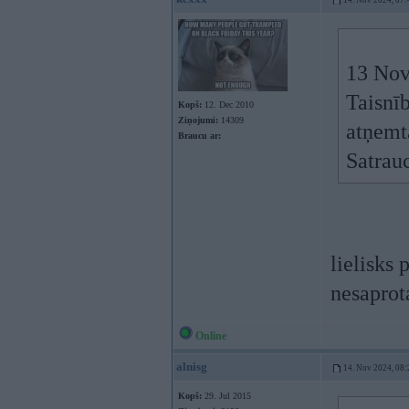
14. Nov 2024, 07:
13 Nov
Taisnīb
Kopš:
12. Dec 2010
Ziņojumi:
14309
atņemta
Braucu ar:
Satrauc
lielisks 
nesapro
Online
alnisg
14. Nov 2024, 08:
Kopš:
29. Jul 2015