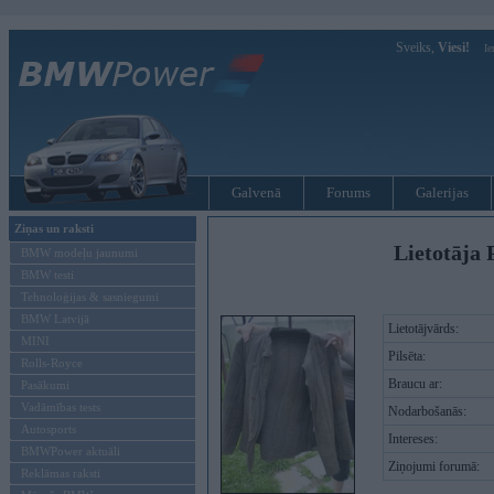
Sveiks,
Viesi!
Ie
Galvenā
Forums
Galerijas
Ziņas un raksti
Lietotāja 
BMW modeļu jaunumi
BMW testi
Tehnoloģijas & sasniegumi
BMW Latvijā
Lietotājvārds:
MINI
Pilsēta:
Rolls-Royce
Braucu ar:
Pasākumi
Vadāmības tests
Nodarbošanās:
Autosports
Intereses:
BMWPower aktuāli
Ziņojumi forumā:
Reklāmas raksti