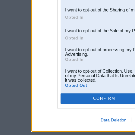
also be disclosed by us to 
I want to opt-out of the Sharing of 
Downstream Participants
th
Opted In
third parties.
I want to opt-out of the Sale of my 
Opted In
I want to opt-out of processing my 
Advertising.
Opted In
I want to opt-out of Collection, Use
of my Personal Data that Is Unrelat
it was collected.
Opted Out
CONFIRM
Data Deletion