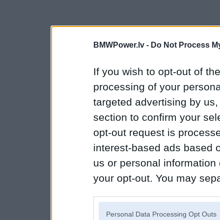
BMWPower.lv -
Do Not Process My
If you wish to opt-out of the
processing of your personal
targeted advertising by us
section to confirm your sel
opt-out request is proces
interest-based ads based o
us or personal information d
your opt-out. You may separ
disclosure of your personal
IAB’s list of downstream pa
Personal Data Processing Opt Outs