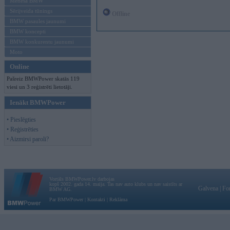
Mēneša BMW
Sērijveida tūnings
Offline
BMW pasaules jaunumi
BMW koncepti
BMW konkurentu jaunumi
Moto
Online
Pašreiz BMWPower skatās 119
viesi un 3 reģistrēti lietotāji.
Ienākt BMWPower
• Pieslēgties
• Reģistrēties
• Aizmirsi paroli?
Vortāls BMWPower.lv darbojas
kopš 2002. gada 14. maija. Tas nav auto klubs un nav saistīts ar
Galvena
|
Fo
BMW AG.
Par BMWPower
|
Kontakti
|
Reklāma