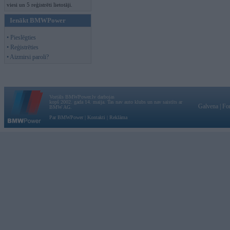
viesi un 5 reģistrēti lietotāji.
Ienākt BMWPower
• Pieslēgties
• Reģistrēties
• Aizmirsi paroli?
Vortāls BMWPower.lv darbojas
kopš 2002. gada 14. maija. Tas nav auto klubs un nav saistīts ar
Galvena
|
Fo
BMW AG.
Par BMWPower
|
Kontakti
|
Reklāma