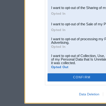
also be disclosed by us to 
I want to opt-out of the Sharing of 
Downstream Participants
th
Opted In
third parties.
I want to opt-out of the Sale of my 
Opted In
I want to opt-out of processing my 
Advertising.
Opted In
I want to opt-out of Collection, Use
of my Personal Data that Is Unrelat
it was collected.
Opted Out
CONFIRM
Data Deletion