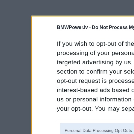
BMWPower.lv -
Do Not Process My
If you wish to opt-out of the
processing of your personal
targeted advertising by us
section to confirm your sel
opt-out request is proces
interest-based ads based o
us or personal information d
your opt-out. You may separ
disclosure of your personal
IAB’s list of downstream pa
Personal Data Processing Opt Outs