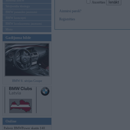
Mēneša BMW
Atcerēties
Sērijveida tūnings
Aizmirsi paroli?
BMW pasaules jaunumi
BMW koncepti
Reģistrēties
BMW konkurentu jaunumi
Moto
Gadījuma bilde
BMW 6. sērijas Coupe
Online
Pašreiz BMWPower skatās 140