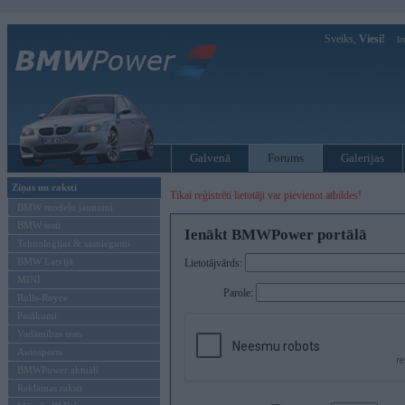
Sveiks,
Viesi!
Ie
Galvenā
Forums
Galerijas
Ziņas un raksti
Tikai reģistrēti lietotāji var pievienot atbildes!
BMW modeļu jaunumi
BMW testi
Ienākt BMWPower portālā
Tehnoloģijas & sasniegumi
BMW Latvijā
Lietotājvārds:
MINI
Parole:
Rolls-Royce
Pasākumi
Vadāmības tests
Autosports
BMWPower aktuāli
Reklāmas raksti