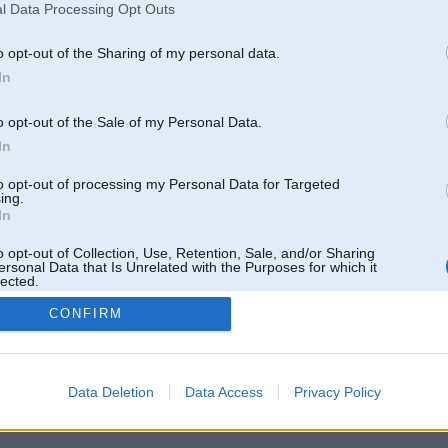
l Data Processing Opt Outs
Lietotāja SteelRat galerijas
[
]
o opt-out of the Sharing of my personal data.
In
o opt-out of the Sale of my Personal Data.
In
to opt-out of processing my Personal Data for Targeted
ing.
In
o opt-out of Collection, Use, Retention, Sale, and/or Sharing
ersonal Data that Is Unrelated with the Purposes for which it
lected.
Out
CONFIRM
 un nav saistīts ar
Galvena
|
Forums
|
Galerijas
|
Reģistrācija
|
Lietotaāji
|
Meklētājs
|
Reklā
Data Deletion
Data Access
Privacy Policy