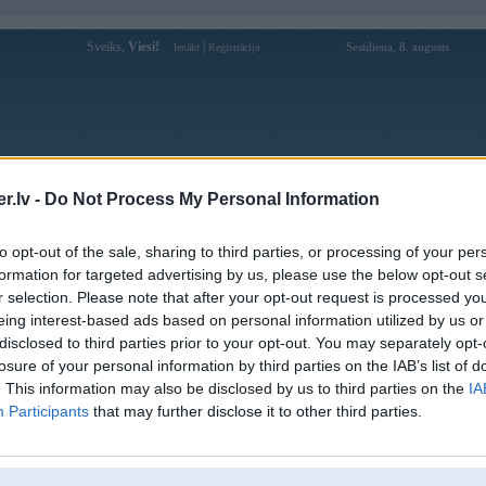
Sveiks,
Viesi!
|
Sestdiena, 8. augusts
Ienākt
Reģistrācija
Forums
Galerijas
Reģistrācija
Lietotāji
Meklētājs
.lv -
Do Not Process My Personal Information
Lietotāja SteelRat profils
to opt-out of the sale, sharing to third parties, or processing of your per
formation for targeted advertising by us, please use the below opt-out s
Pēdējo reizi manīts: 22. Jul 2026, 23:20
r selection. Please note that after your opt-out request is processed y
eing interest-based ads based on personal information utilized by us or
Lietotājvārds:
SteelRat
balstītājs
disclosed to third parties prior to your opt-out. You may separately opt-
Braucu ar:
Challenger
losure of your personal information by third parties on the IAB’s list of
Nodarbošanās:
IT risinājumi
. This information may also be disclosed by us to third parties on the
IA
Intereses:
Ģimene un sports
Participants
that may further disclose it to other third parties.
Ziņojumi forumā:
164269
Pēdējie ziņojumi forumā
[
]