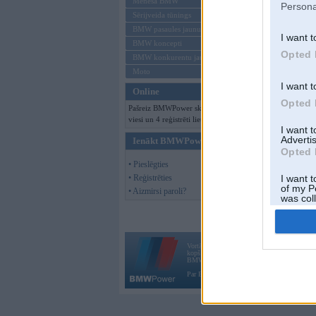
Mēneša BMW
Persona
Sērijveida tūnings
Offline
BMW pasaules jaunumi
I want t
BMW koncepti
Opted 
BMW konkurentu jaunumi
Moto
I want t
Online
Opted 
Pašreiz BMWPower skatās 702
viesi un 4 reģistrēti lietotāji.
I want 
Advertis
Ienākt BMWPower
Opted 
• Pieslēgties
• Reģistrēties
I want t
of my P
• Aizmirsi paroli?
was col
Opted 
Vortāls BMWPower.lv darbojas
kopš 2002. gada 14. maija. Tas nav auto klubs
BMW AG.
Par BMWPower
|
Kontakti
|
Reklāma