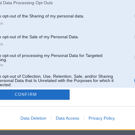
Pēdējie ziņojumi forumā
l Data Processing Opt Outs
[
]
o opt-out of the Sharing of my personal data.
In
o opt-out of the Sale of my Personal Data.
In
to opt-out of processing my Personal Data for Targeted
ing.
In
o opt-out of Collection, Use, Retention, Sale, and/or Sharing
ersonal Data that Is Unrelated with the Purposes for which it
lected.
Out
CONFIRM
 un nav saistīts ar
Galvena
|
Forums
|
Galerijas
|
Reģistrācija
|
Lietotaāji
|
Meklētājs
|
Reklā
Data Deletion
Data Access
Privacy Policy