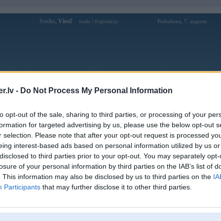
Sveiks,
Viesi!
|
Piektdiena, 7. augusts
Ienākt
Reģistrācija
Forums
Galerijas
Reģistrācija
Lietotāji
Meklētājs
.lv -
Do Not Process My Personal Information
Lietotāja janisjanis1 profils
to opt-out of the sale, sharing to third parties, or processing of your per
formation for targeted advertising by us, please use the below opt-out s
Pēdējo reizi manīts: 17. Aug 2023, 11:31
r selection. Please note that after your opt-out request is processed y
eing interest-based ads based on personal information utilized by us or
Lietotājvārds:
janisjanis1
disclosed to third parties prior to your opt-out. You may separately opt-
Pilsēta:
Rīga
losure of your personal information by third parties on the IAB’s list of
Braucu ar:
braucu ar
. This information may also be disclosed by us to third parties on the
IA
Nodarbošanās:
lietotas detalas bmw
Participants
that may further disclose it to other third parties.
Intereses:
lietotas detalas bmw
Ziņojumi forumā:
92