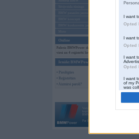
Mēneša BMW
Persona
Sērijveida tūnings
BMW pasaules jaunumi
I want t
BMW koncepti
Opted 
BMW konkurentu jaunumi
Moto
I want t
Online
Opted 
Pašreiz BMWPower skatās 116
viesi un 4 reģistrēti lietotāji.
I want 
Advertis
Ienākt BMWPower
Opted 
• Pieslēgties
• Reģistrēties
I want t
of my P
• Aizmirsi paroli?
was col
Opted 
Vortāls BMWPower.lv darbojas
kopš 2002. gada 14. maija. Tas nav auto klubs
BMW AG.
Par BMWPower
|
Kontakti
|
Reklāma