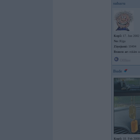
subaru
Kopš:
17. Jun 2002
No:
Rīga
Ziņojumi:
10494
Braucu ar:
rokām uz
Offline
Bude
Kopš:
18. Feb 2008