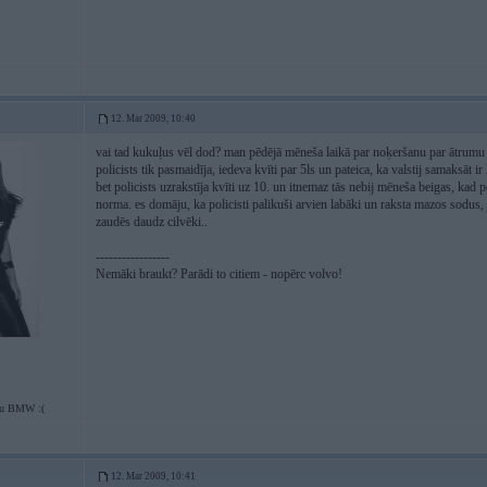
12. Mar 2009, 10:40
vai tad kukuļus vēl dod? man pēdējā mēneša laikā par noķeršanu par ātrumu 
policists tik pasmaidīja, iedeva kvīti par 5ls un pateica, ka valstij samaksāt ir
bet policists uzrakstīja kvīti uz 10. un itnemaz tās nebij mēneša beigas, kad 
norma. es domāju, ka policisti palikuši arvien labāki un raksta mazos sodus, j
zaudēs daudz cilvēki..
-----------------
Nemāki braukt? Parādi to citiem - nopērc volvo!
tu BMW :(
12. Mar 2009, 10:41