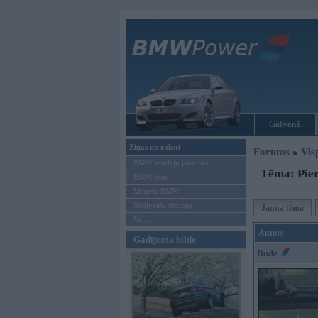
Galvenā
Ziņas un raksti
Forums
»
Vis
BMW modeļu jaunumi
Tēma: Pier
BMW testi
Mēneša BMW
Sērijveida tūnings
Jauna tēma
Vel...
Autors
Gadījuma bilde
Bude