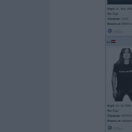
Kopš:
31. May 200
No:
Rīga
Ziņojumi:
11342
Braucu ar:
BMW un 
Offline
sn
Kopš:
24. Jul 2008
No:
Rīga
Ziņojumi:
1879753
Braucu ar:
nekrāso
Offline