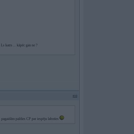
Ls katrs ... kāpēc gan ne ?
#10
, pagaidām paldies CP par iespēju laboties