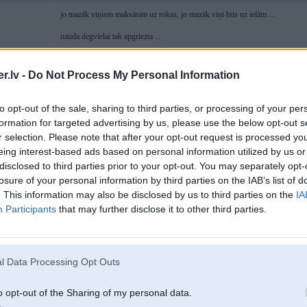
jo mazāk viņiem maksāsim uz rokas, jo mazāk viņi būs uz ielām ...
nauda degvielai tak apgriezta ...
un kā Tev šķiet, kapēc viņi uz ielām vēljoprojām ir daudz ?
.lv -
Do Not Process My Personal Information
Paši sametās degvielai un brauc !
Iedomā - katrs noziedojot 5čuku degvielai, var kukuļos ieķert kaut vai 50 Ls 
 stūres
Un vai mēs to gribam atbalstiit ?
to opt-out of the sale, sharing to third parties, or processing of your per
formation for targeted advertising by us, please use the below opt-out s
r selection. Please note that after your opt-out request is processed y
eing interest-based ads based on personal information utilized by us or
12. Mar 2009, 10:52
disclosed to third parties prior to your opt-out. You may separately opt-
Vinju te ir daudz tapēc ka nekur tālāk par Rīgu nevar aizbraukt
losure of your personal information by third parties on the IAB’s list of
. This information may also be disclosed by us to third parties on the
IA
Es nesaku ka pusdienu sponsorēšana ir kas mega labs vai atbalstāms
..vnk priecē cilvēciska pretīmnākšana, jo nu nebija man +20km/h un sodinjsh b
Participants
that may further disclose it to other third parties.
PS. Nu varbūt kad nebūšu parasts students, tad arī maksāšu lielos sodus, pa
..neticu ka subaru nekad nekad nebūtu devis 5cīti inspektoram lai vinju palai
pāris p-tinjus un sodinju tuvu sotakam, tad esi tik labs maksā pilnu summu, 
l Data Processing Opt Outs
o opt-out of the Sharing of my personal data.