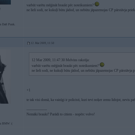
varbūt varētu mēģināt braukt pēc noteikumiem?
2
ne lieli sodi, ne kukuļi būtu jādod, un nebūtu jāpazemojas CP pārstāvja priekš
Daft Punk.
12. Mar 2009, 11:50
12 Mar 2009, 11:47:30 Melvins rakstīja:
varbūt varētu mēģināt braukt pēc noteikumiem?
ne lieli sodi, ne kukuļi būtu jādod, un nebūtu jāpazemojas CP pārstāvja pr
+1
te tak visi domā, ka vainīgi ir policisti, kuri tevi noķer zemu lidojot, nevis paš
-----------------
Nemāki braukt? Parādi to citiem - nopērc volvo!
tu BMW :(