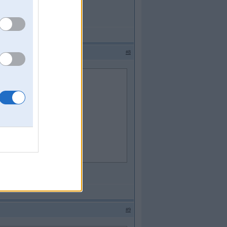
#8
Ls katrs ... kāpēc gan ne ?
#9