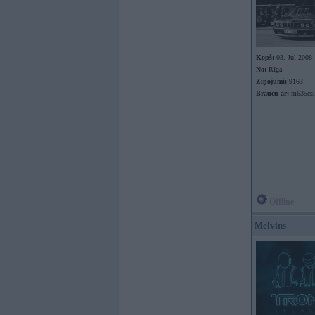
Kopš:
03. Jul 2008
No:
Rīga
Ziņojumi:
9163
Braucu ar:
m635csi
Offline
Melvins