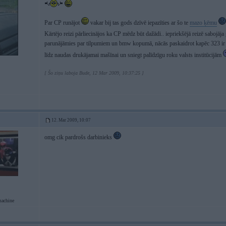
Par CP runājot
vakar bij tas gods dzīvē iepazīties ar šo te
mazo ķēmu
Kārtējo reizi pārliecinājos ka CP mēdz būt dažādi.. iepriekšējā reizē sabojāj
parunājāmies par tilpumiem un bmw kopumā, nācās paskaidrot kapēc 323 ir 2
līdz naudas drukājamai mašīnai un sniegt palīdzīgu roku valsts institūcijām
[ Šo ziņu laboja Bude, 12 Mar 2009, 10:37:25 ]
12. Mar 2009, 10:07
omg cik pardrošs darbinieks
achine