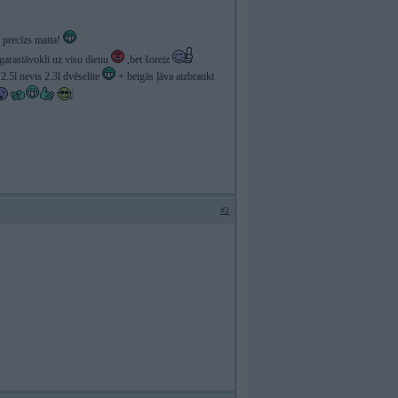
precīzs maita!
a garastāvokli uz visu dienu
,bet šoreiz
.5l nevis 2.3l dvēselīte
+ beigās ļāva aizbraukt
#2