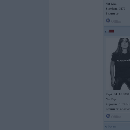
No:
Rīga
Ziņojumi:
3170
Braucu ar:
Offline
sn
Kopš:
24. Jul 2008
No:
Rīga
Ziņojumi:
1879753
Braucu ar:
nekrāso
Offline
subaru