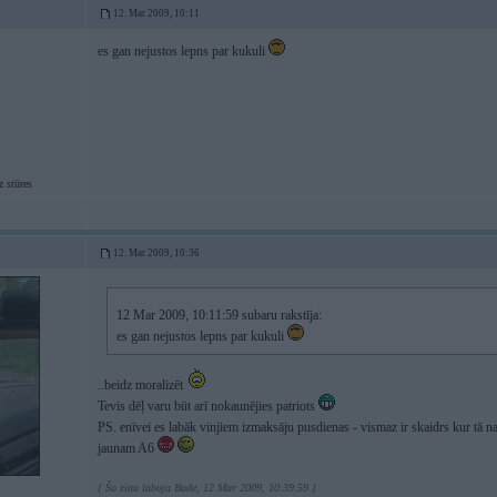
12. Mar 2009, 10:11
es gan nejustos lepns par kukuli
 stūres
12. Mar 2009, 10:36
12 Mar 2009, 10:11:59 subaru rakstīja:
es gan nejustos lepns par kukuli
..beidz moralizēt
Tevis dēļ varu būt arī nokaunējies patriots
PS. enīvei es labāk vinjiem izmaksāju pusdienas - vismaz ir skaidrs kur tā n
jaunam A6
[ Šo ziņu laboja Bude, 12 Mar 2009, 10:39:59 ]