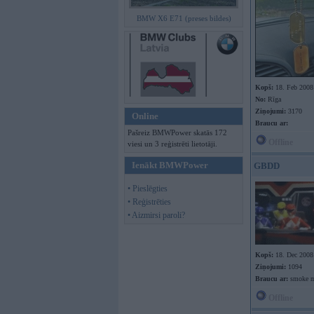
BMW X6 E71 (preses bildes)
Kopš:
18. Feb 2008
No:
Rīga
Ziņojumi:
3170
Online
Braucu ar:
Pašreiz BMWPower skatās 172
Offline
viesi un 3 reģistrēti lietotāji.
Ienākt BMWPower
GBDD
• Pieslēgties
• Reģistrēties
• Aizmirsi paroli?
Kopš:
18. Dec 2008
Ziņojumi:
1094
Braucu ar:
smoke m
Offline