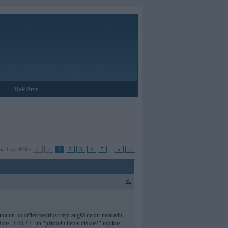
Reklāma
pa 1 no 928 •
|«
«
1
2
3
4
5
...
»
»|
#1
ot un ko drīkst/nedrīkst cept augšā nekur neatradu..
rākus "HELP!" un "pārdodu lietos diskus!" topikus