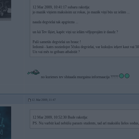
12 Mar 2009, 10:41:17 subaru rakstīja:
jo mazāk viņiem maksāsim uz rokas, jo mazāk viņi būs uz ielām ...
nauda degvielai tak apgriezta ...
un kā Tev šķiet, kapēc viņi uz ielām vēljoprojām ir daudz ?
Paši sametās degvielai un brauc !
Iedomā - katrs noziedojot 5čuku degvielai, var kukuļos ieķert kaut vai 50 
Un vai mēs to gribam atbalstiit ?
no kurienes tev shitaada murgaina informaacija ?????
12. Mar 2009, 11:47
12 Mar 2009, 10:52:30 Bude rakstīja:
PS. Nu varbūt kad nebūšu parasts students, tad arī maksāšu lielos sodus