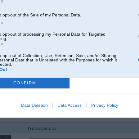
In
o opt-out of the Sale of my Personal Data.
In
12. Mar 2009, 11:15
to opt-out of processing my Personal Data for Targeted
ing.
In
12 Mar 2009, 10:41:17 subaru rakstīja:
jo mazāk viņiem maksāsim uz rokas, jo mazāk viņi būs uz ielām ...
o opt-out of Collection, Use, Retention, Sale, and/or Sharing
ersonal Data that Is Unrelated with the Purposes for which it
lected.
nauda degvielai tak apgriezta ...
Out
un kā Tev šķiet, kapēc viņi uz ielām vēljoprojām ir daudz ?
achine
CONFIRM
Paši sametās degvielai un brauc !
Iedomā - katrs noziedojot 5čuku degvielai, var kukuļos ieķert kaut vai 50 
Un vai mēs to gribam atbalstiit ?
Data Deletion
Data Access
Privacy Policy
sūdu tu te stum
.
12. Mar 2009, 11:22