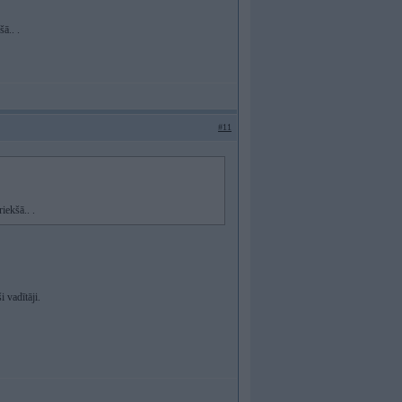
ā.. .
#11
iekšā.. .
i vadītāji.