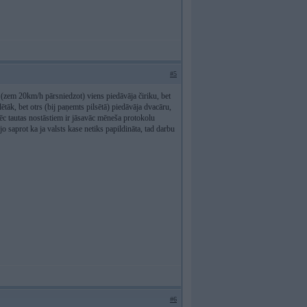
#5
(zem 20km/h pārsniedzot) viens piedāvāja čiriku, bet
 lētāk, bet otrs (bij paņemts pilsētā) piedāvāja dvacāru,
pēc tautas nostāstiem ir jāsavāc mēneša protokolu
o saprot ka ja valsts kase netiks papildināta, tad darbu
#6