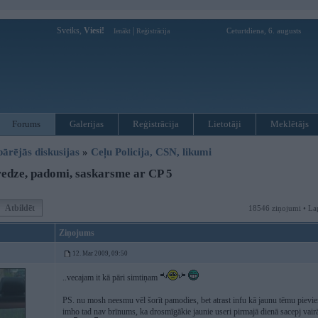
Sveiks,
Viesi!
|
Ceturtdiena, 6. augusts
Ienākt
Reģistrācija
Forums
Galerijas
Reģistrācija
Lietotāji
Meklētājs
pārējās diskusijas
»
Ceļu Policija, CSN, likumi
edze, padomi, saskarsme ar CP 5
Atbildēt
18546 ziņojumi • La
Ziņojums
12. Mar 2009, 09:50
..vecajam it kā pāri simtiņam
PS. nu mosh neesmu vēl šorīt pamodies, bet atrast infu kā jaunu tēmu pievien
imho tad nav brīnums, ka drosmīgākie jaunie useri pirmajā dienā sacepj vai