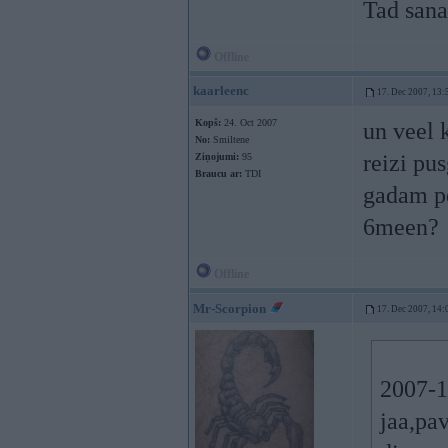
Tad sana
Offline
kaarleenc
17. Dec 2007, 13:
Kopš:
24. Oct 2007
un veel 
No:
Smiltene
reizi pu
Ziņojumi:
95
Braucu ar:
TDI
gadam pe
6meen?
Offline
Mr-Scorpion
17. Dec 2007, 14:
2007-1
jaa,pav