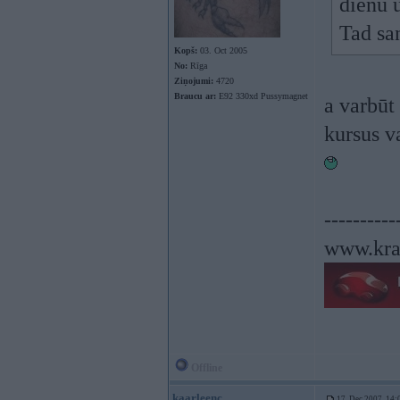
dienu 
Tad sa
Kopš:
03. Oct 2005
No:
Rīga
Ziņojumi:
4720
Braucu ar:
E92 330xd Pussymagnet
a varbūt 
kursus v
----------
www.kra
Offline
kaarleenc
17. Dec 2007, 14: