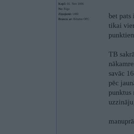
Kopš:
01. Nov 2006
No:
Rīga
bet pats 
Ziņojumi:
1480
Braucu ar:
Biturbo OPC
tikai vie
punkti
TB sakrā
nākamreiz
savāc 16
pēc jaun
punktus 
uzzināju
manuprāt