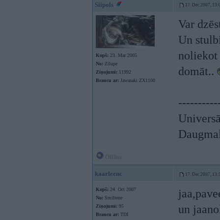
Siipols
17. Dec 2007, 13:
Var dzēst
Un stulbi
noliekot
Kopš:
23. Mar 2005
No:
Zilupe
domāt..
Ziņojumi:
11992
Braucu ar:
Jawasaki ZX1100
----------
Univers
Daugmale
Offline
kaarleenc
17. Dec 2007, 13:
Kopš:
24. Oct 2007
jaa,pave
No:
Smiltene
un jaano
Ziņojumi:
95
Braucu ar:
TDI