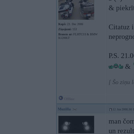
& piekrī
Kopš:
23. Dec 2006
Citatuz 
Ziņojumi:
153
Braucu ar:
FLHTCUI & BMW
neprogno
K1200LT
P.S. 21.0
&
[ Šo ziņu 
Offline
Muzilla
12. Jun 2008, 00:
man čoma
un rezult