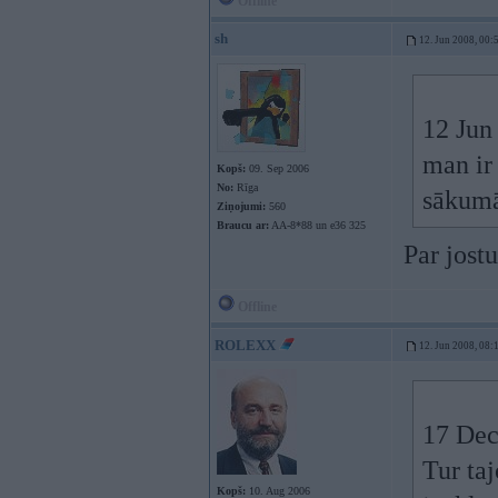
Offline
sh
12. Jun 2008, 00:
12 Jun
man ir 
Kopš:
09. Sep 2006
No:
Rīga
sākum
Ziņojumi:
560
Braucu ar:
AA-8*88 un e36 325
Par jost
Offline
ROLEXX
12. Jun 2008, 08:
17 Dec
Tur ta
Kopš:
10. Aug 2006