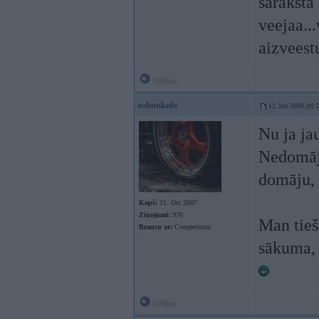
saraksta
veejaa...
aizveest
Offline
oshonkuls
12. Jun 2008, 00:
Nu ja ja
Nedomāju
domāju, 
Kopš:
21. Oct 2007
Ziņojumi:
976
Man tieš
Braucu ar:
Competition
sākuma, k
Offline