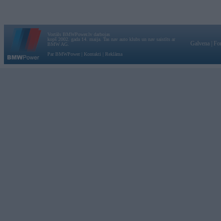
Vortāls BMWPower.lv darbojas
kopš 2002. gada 14. maija. Tas nav auto klubs un nav saistīts ar
Galvena
|
Fo
BMW AG.
Par BMWPower
|
Kontakti
|
Reklāma