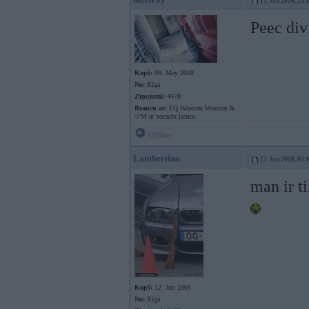
11. Jun 2008, 23:
Peec div
Kopš:
08. May 2008
No:
Rīga
Ziņojumi:
4478
Braucu ar:
FQ Wrumm Wrumm &
///M ar norautu jumtu
Offline
Lambertino
12. Jun 2008, 00:
man ir t
Kopš:
12. Jun 2005
No:
Rīga