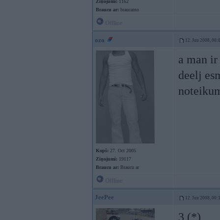
Ziņojumi:
1162
Braucu ar:
braucamo
Offline
ozo
12. Jun 2008, 00:
a man ir
deelj esm
noteikum
Kopš:
27. Oct 2005
Ziņojumi:
19117
Braucu ar:
Braucu ar
Offline
JeePee
12. Jun 2008, 00:
3 (*)