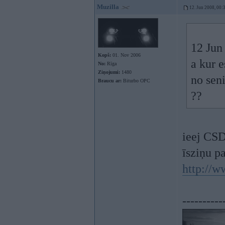
Muzilla
12. Jun 2008, 00:
12 Jun
Kopš:
01. Nov 2006
a kur e
No:
Rīga
Ziņojumi:
1480
no sen
Braucu ar:
Biturbo OPC
??
ieej CSD
īsziņu p
http://
----------