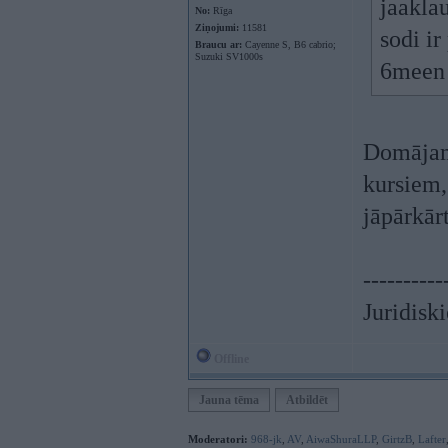
jaaklau
No:
Rīga
Ziņojumi:
11581
sodi i
Braucu ar:
Cayenne S, B6 cabrio;
Suzuki SV1000s
6meen 
Domājams
kursiem, 
jāpārkār
----------
Juridisk
Offline
Jauna tēma
Atbildēt
Moderatori:
968-jk
,
AV
,
AiwaShuraLLP
,
GirtzB
,
Lafter