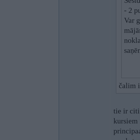
Sestd
- 2 p
Var g
mājām
nokla
saņē
čalim 
tie ir c
kursiem 
principaa