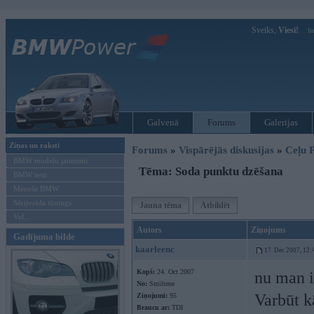
Sveiks,
Viesi!
Ie
Galvenā
Forums
Galerijas
Ziņas un raksti
Forums
»
Vispārējās diskusijas
»
Ceļu P
BMW modeļu jaunumi
Tēma: Soda punktu dzēšana
BMW testi
Mēneša BMW
Sērijveida tūnings
Jauna tēma
Atbildēt
Vel...
Autors
Ziņojums
Gadījuma bilde
kaarleenc
17. Dec 2007, 12:
Kopš:
24. Oct 2007
nu man i
No:
Smiltene
Varbūt kā
Ziņojumi:
95
Braucu ar:
TDI