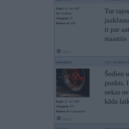
Kopš:
24. Oct 2007
Tur tajo
No:
Smiltene
jaaklausa
Ziņojumi:
95
Braucu ar:
TDI
ir par a
staastiis
Offline
oshonkuls
11. Jun 2008, 23:
Šodien u
punkts. 
nekas ne
kāda lai
Kopš:
21. Oct 2007
Ziņojumi:
976
Braucu ar:
Competition
Offline
mcelroy