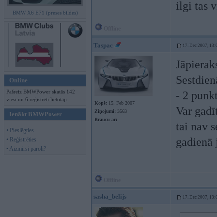
ilgi tas 
BMW X6 E71 (preses bildes)
Offline
Taspac
17. Dec 2007, 13:
Jāpierak
Sestdien
Online
Pašreiz BMWPower skatās 142
- 2 punkt
viesi un 6 reģistrēti lietotāji.
Kopš:
15. Feb 2007
Var gadī
Ziņojumi:
3563
Ienākt BMWPower
Braucu ar:
tai nav s
• Pieslēgties
gadienā 
• Reģistrēties
• Aizmirsi paroli?
Offline
sasha_belijs
17. Dec 2007, 13: