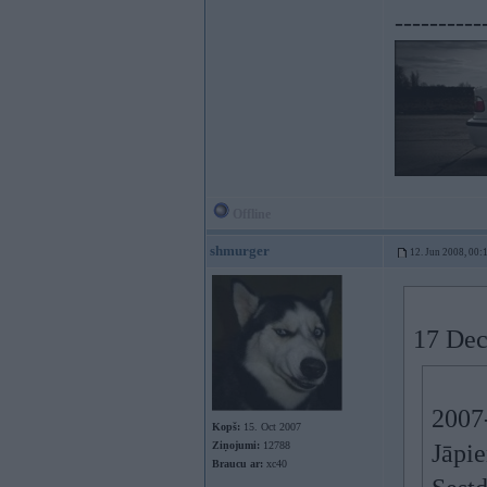
----------
Offline
shmurger
12. Jun 2008, 00:
17 Dec
2007-
Kopš:
15. Oct 2007
Ziņojumi:
12788
Jāpie
Braucu ar:
xc40