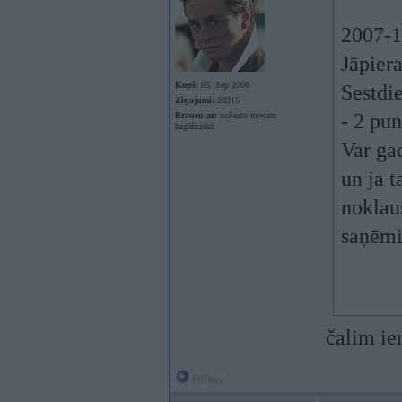
2007-1
Jāpier
Kopš:
05. Sep 2006
Sestdi
Ziņojumi:
20315
- 2 pun
Braucu ar:
nošautu musaru
bagāžniekā
Var ga
un ja t
noklau
saņēmi
čalim ie
Offline