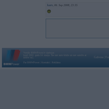
kars
,
06. Sep 2008, 23:35
Vortāls BMWPower.lv darbojas
kopš 2002. gada 14. maija. Tas nav auto klubs un nav saistīts ar
Galvena
|
Fo
BMW AG.
Par BMWPower
|
Kontakti
|
Reklāma