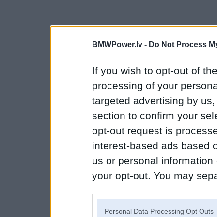
BMWPower.lv -
Do Not Process My
If you wish to opt-out of the
processing of your personal
targeted advertising by us
section to confirm your sel
opt-out request is proces
interest-based ads based o
us or personal information d
your opt-out. You may separ
disclosure of your personal
IAB’s list of downstream pa
Personal Data Processing Opt Outs