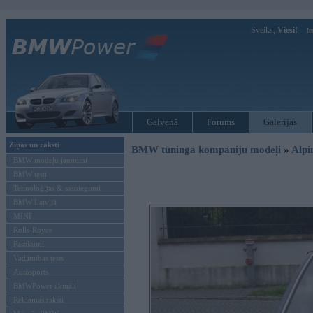
Sveiks,
Viesi!
Ie
Galvenā
Forums
Galerijas
Ziņas un raksti
BMW tūninga kompāniju modeļi
»
Alpi
BMW modeļu jaunumi
BMW testi
Tehnoloģijas & sasniegumi
BMW Latvijā
MINI
Rolls-Royce
Pasākumi
Vadāmības tests
Autosports
BMWPower aktuāli
Reklāmas raksti