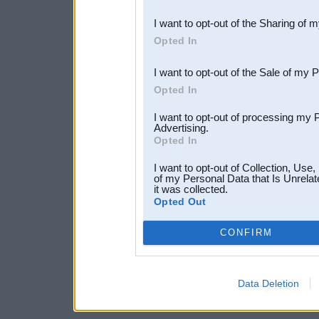
also be disclosed by us to 
I want to opt-out of the Sharing of 
Downstream Participants
th
Opted In
third parties.
I want to opt-out of the Sale of my 
Opted In
I want to opt-out of processing my 
Advertising.
Opted In
I want to opt-out of Collection, Use
of my Personal Data that Is Unrelat
it was collected.
Opted Out
CONFIRM
Data Deletion