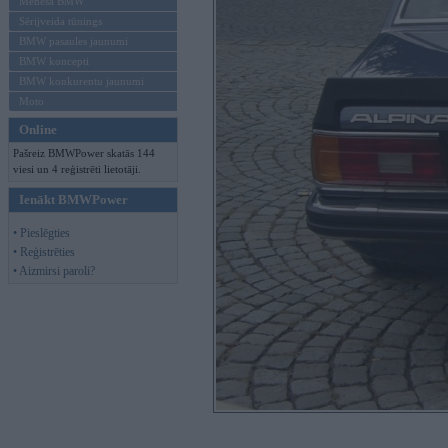
Mēneša BMW
Sērijveida tūnings
BMW pasaules jaunumi
BMW koncepti
BMW konkurentu jaunumi
Moto
Online
Pašreiz BMWPower skatās 144
viesi un 4 reģistrēti lietotāji.
Ienākt BMWPower
• Pieslēgties
• Reģistrēties
• Aizmirsi paroli?