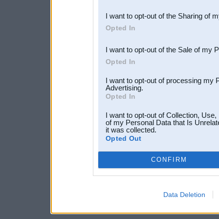
also be disclosed by us to 
I want to opt-out of the Sharing of 
Downstream Participants
th
Opted In
third parties.
I want to opt-out of the Sale of my 
Opted In
I want to opt-out of processing my 
Advertising.
Opted In
I want to opt-out of Collection, Use
of my Personal Data that Is Unrelat
it was collected.
Opted Out
CONFIRM
Data Deletion