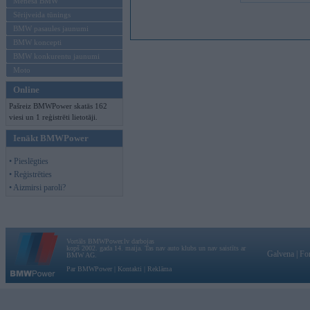
Mēneša BMW
Sērijveida tūnings
BMW pasaules jaunumi
BMW koncepti
BMW konkurentu jaunumi
Moto
Online
Pašreiz BMWPower skatās 162
viesi un 1 reģistrēti lietotāji.
Ienākt BMWPower
• Pieslēgties
• Reģistrēties
• Aizmirsi paroli?
Vortāls BMWPower.lv darbojas
kopš 2002. gada 14. maija. Tas nav auto klubs un nav saistīts ar
Galvena
|
Fo
BMW AG.
Par BMWPower
|
Kontakti
|
Reklāma