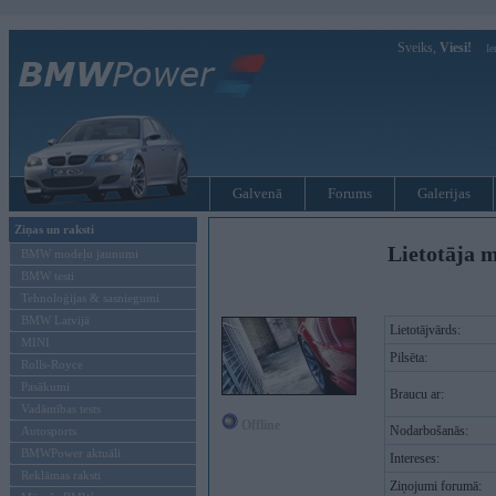
Sveiks,
Viesi!
Ie
Galvenā
Forums
Galerijas
Ziņas un raksti
Lietotāja m
BMW modeļu jaunumi
BMW testi
Tehnoloģijas & sasniegumi
BMW Latvijā
Lietotājvārds:
MINI
Pilsēta:
Rolls-Royce
Pasākumi
Braucu ar:
Vadāmības tests
Offline
Nodarbošanās:
Autosports
BMWPower aktuāli
Intereses:
Reklāmas raksti
Ziņojumi forumā: