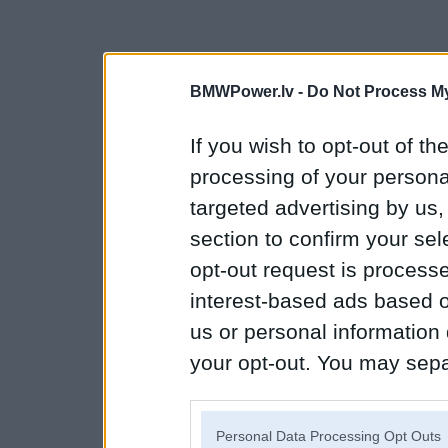
BMWPower.lv -
Do Not Process My
If you wish to opt-out of the
processing of your personal
targeted advertising by us
section to confirm your sel
opt-out request is proces
interest-based ads based o
us or personal information d
your opt-out. You may separ
disclosure of your personal
IAB’s list of downstream pa
Personal Data Processing Opt Outs