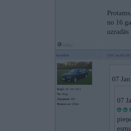
Protams,
no 16 ga
uzradās
Offline
kaadzis
07. Jan 2013, 00:
07 Jan
Kopš:
20. Oct 2011
No:
Rīga
07 J
Ziņojumi:
495
Braucu ar:
530da
pieņ
esmu