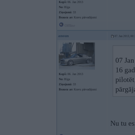
Kopš:
06. Jan 2013
No:
Rīga
Ziņojumi:
33
Braucu ar:
Kravu pārvadājumi
Offline
anoun
07. Jan 2013, 00:
07 Jan
16 gad
Kopš:
06. Jan 2013
pilotē
No:
Rīga
Ziņojumi:
33
pārgāj
Braucu ar:
Kravu pārvadājumi
Nu tu es