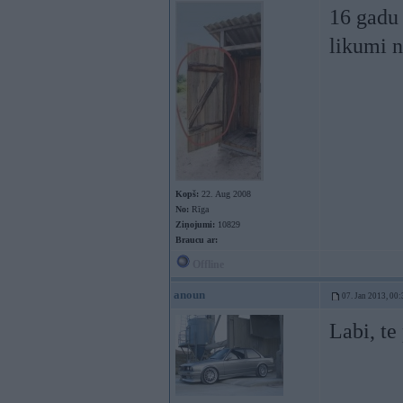
16 gadu 
likumi 
Kopš:
22. Aug 2008
No:
Rīga
Ziņojumi:
10829
Braucu ar:
Offline
anoun
07. Jan 2013, 00:
Labi, te