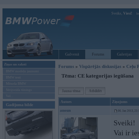
Sveiks,
Viesi!
Ie
Galvenā
Forums
Galerijas
Ziņas un raksti
Forums
»
Vispārējās diskusijas
»
Ceļu P
BMW modeļu jaunumi
Tēma: CE kategorijas iegūšana
BMW testi
Mēneša BMW
Sērijveida tūnings
Jauna tēma
Atbildēt
Vel...
Autors
Ziņojums
Gadījuma bilde
anoun
06. Jan 2013, 23:
Sveiki!
Vai ir i