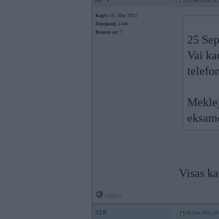
25. Sep 2016, 18
Kopš:
16. May 2011
Ziņojumi:
1446
Braucu ar:
7
25 Sep
Vai ka
telefo
Meklej
eksam
Visas ka
Offline
ATB
30. Nov 2025, 10