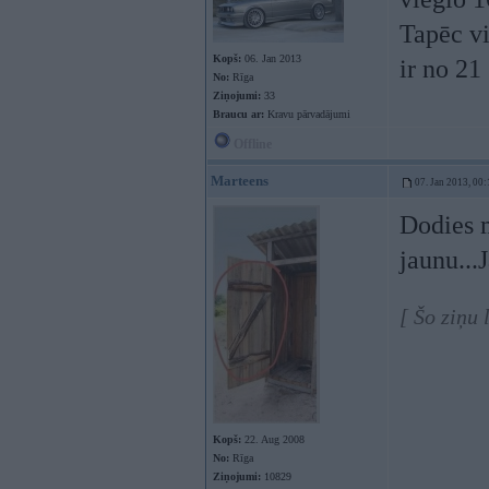
Tapēc vi
Kopš:
06. Jan 2013
ir no 21
No:
Rīga
Ziņojumi:
33
Braucu ar:
Kravu pārvadājumi
Offline
Marteens
07. Jan 2013, 00:
Dodies m
jaunu...
[ Šo ziņu
Kopš:
22. Aug 2008
No:
Rīga
Ziņojumi:
10829