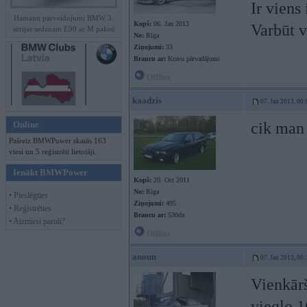
Ir viens
Hamann pārveidojumi BMW 3.
Kopš:
06. Jan 2013
Varbūt v
sērijas sedanam E90 ar M paketi
No:
Rīga
Ziņojumi:
33
Braucu ar:
Kravu pārvadājumi
Offline
kaadzis
07. Jan 2013, 00:
Online
cik man 
Pašreiz BMWPower skatās 163
viesi un 5 reģistrēti lietotāji.
Ienākt BMWPower
Kopš:
20. Oct 2011
No:
Rīga
• Pieslēgties
Ziņojumi:
495
• Reģistrēties
Braucu ar:
530da
• Aizmirsi paroli?
Offline
anoun
07. Jan 2013, 00:
Vienkārš
vieglo 1