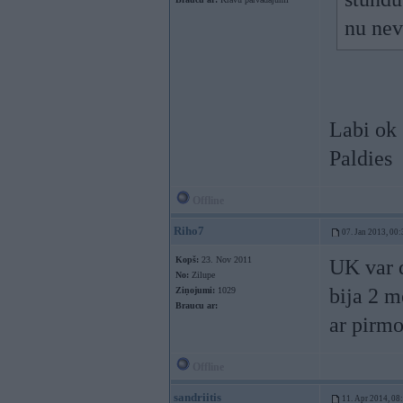
nu nev
Labi ok 
Paldies
Offline
Riho7
07. Jan 2013, 00:
Kopš:
23. Nov 2011
UK var d
No:
Zilupe
bija 2 m
Ziņojumi:
1029
Braucu ar:
ar pirmo
Offline
sandriitis
11. Apr 2014, 08