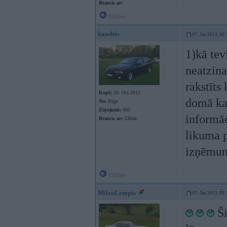
Braucu ar:
Offline
kaadzis
07. Jan 2013, 00:
1)kā tev
neatzina
rakstīts
Kopš:
20. Oct 2011
domā ka 
No:
Rīga
Ziņojumi:
495
informāc
Braucu ar:
530da
likuma p
izņēmums
Offline
MilzuLempis
07. Jan 2013, 00:
Ši