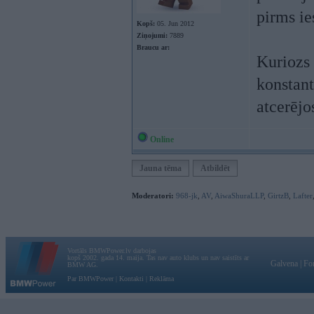
pirms ie
Kopš:
05. Jun 2012
Ziņojumi:
7889
Braucu ar:
Kuriozs
konstant
atcerējo
Online
Jauna tēma
Atbildēt
Moderatori:
968-jk
,
AV
,
AiwaShuraLLP
,
GirtzB
,
Lafter
Vortāls BMWPower.lv darbojas
kopš 2002. gada 14. maija. Tas nav auto klubs un nav saistīts ar
Galvena
|
Fo
BMW AG.
Par BMWPower
|
Kontakti
|
Reklāma