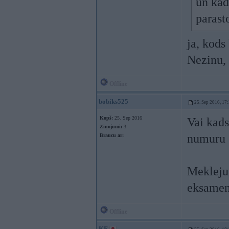
un kād
parast
ja, kods
Nezinu,
Offline
bobiks525
25. Sep 2016, 17
Kopš:
25. Sep 2016
Vai kads
Ziņojumi:
3
numuru
Braucu ar:
Mekleju 
eksamen
Offline
KF