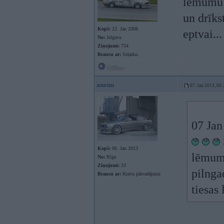
lēmumu k
un drīks
Kopš:
22. Jan 2008
eptvai..
No:
Jelgava
Ziņojumi:
754
Braucu ar:
Seļarku.
Offline
anoun
07. Jan 2013, 00:
07 Jan
Kopš:
06. Jan 2013
lēmumu
No:
Rīga
Ziņojumi:
33
pilnga
Braucu ar:
Kravu pārvadājumi
tiesas