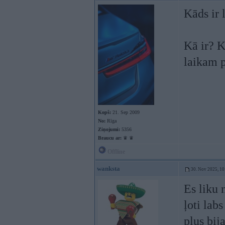
Kāds ir 
Kā ir? K
laikam p
Kopš:
21. Sep 2009
No:
Rīga
Ziņojumi:
5356
Braucu ar:
♛ ♛
Offline
wanksta
30. Nov 2025, 10
Es liku 
ļoti lab
plus bij