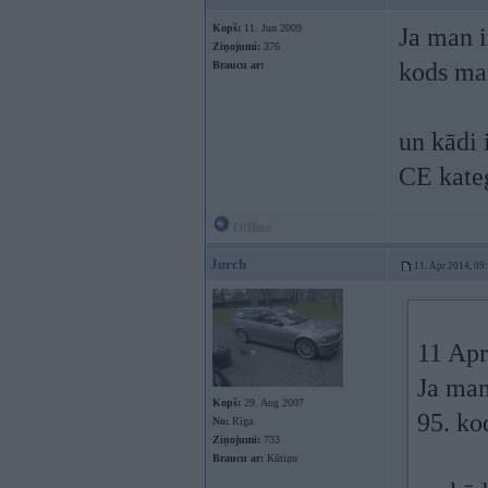
Kopš:
11. Jun 2009
Ja man i
Ziņojumi:
376
kods man
Braucu ar:
un kādi 
CE kate
Offline
Jurch
11. Apr 2014, 09
11 Apr
Ja man
Kopš:
29. Aug 2007
95. ko
No:
Rīga
Ziņojumi:
733
Braucu ar:
Kūtiņu