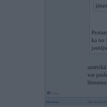
jāuz
Protam
ka no 
jautāj
amērikā 
var pasl
lēmumu k
Offline
Marteens
07. Jan 2013, 00: