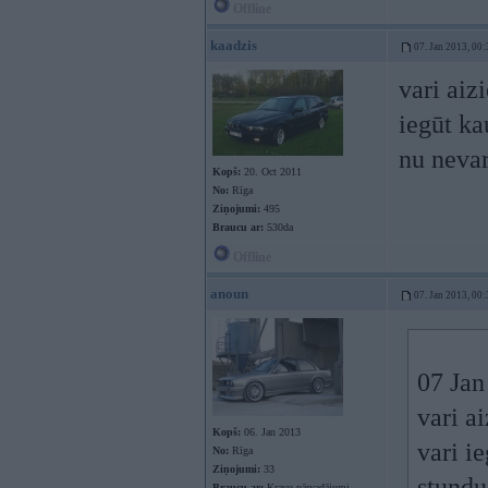
Offline
kaadzis
07. Jan 2013, 00:
vari aiz
iegūt ka
nu nevar
Kopš:
20. Oct 2011
No:
Rīga
Ziņojumi:
495
Braucu ar:
530da
Offline
anoun
07. Jan 2013, 00:
07 Jan
vari a
Kopš:
06. Jan 2013
vari ie
No:
Rīga
Ziņojumi:
33
stund
Braucu ar:
Kravu pārvadājumi