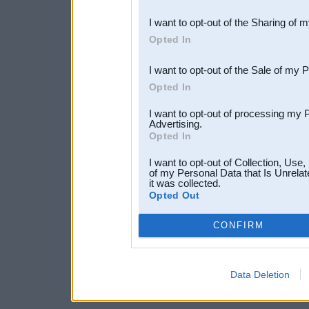
also be disclosed by us to 
I want to opt-out of the Sharing of 
Downstream Participants
th
Opted In
third parties.
I want to opt-out of the Sale of my 
Opted In
I want to opt-out of processing my 
Advertising.
Opted In
I want to opt-out of Collection, Use
of my Personal Data that Is Unrelat
it was collected.
Opted Out
CONFIRM
Data Deletion