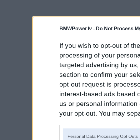
BMWPower.lv -
Do Not Process My
If you wish to opt-out of the
processing of your personal
targeted advertising by us
section to confirm your sel
opt-out request is proces
interest-based ads based o
us or personal information d
your opt-out. You may separ
disclosure of your personal
IAB’s list of downstream pa
Personal Data Processing Opt Outs