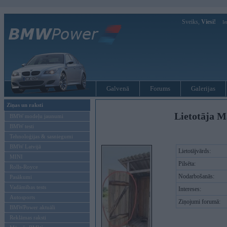
Sveiks,
Viesi!
Ie
Galvenā
Forums
Galerijas
Ziņas un raksti
Lietotāja M
BMW modeļu jaunumi
BMW testi
Tehnoloģijas & sasniegumi
BMW Latvijā
Lietotājvārds:
MINI
Pilsēta:
Rolls-Royce
Nodarbošanās:
Pasākumi
Vadāmības tests
Intereses:
Autosports
Ziņojumi forumā:
BMWPower aktuāli
Reklāmas raksti