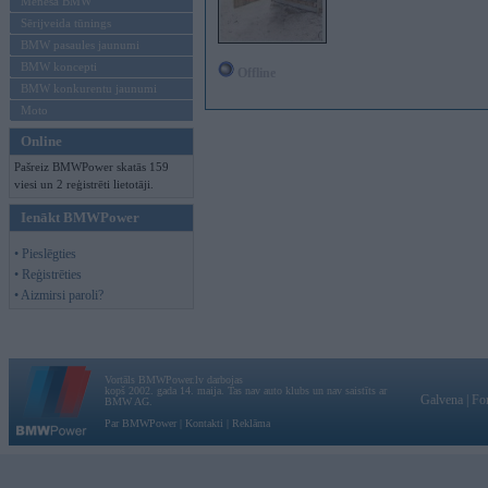
Mēneša BMW
Sērijveida tūnings
BMW pasaules jaunumi
BMW koncepti
Offline
BMW konkurentu jaunumi
Moto
Online
Pašreiz BMWPower skatās 159
viesi un 2 reģistrēti lietotāji.
Ienākt BMWPower
• Pieslēgties
• Reģistrēties
• Aizmirsi paroli?
Vortāls BMWPower.lv darbojas
kopš 2002. gada 14. maija. Tas nav auto klubs un nav saistīts ar
Galvena
|
Fo
BMW AG.
Par BMWPower
|
Kontakti
|
Reklāma